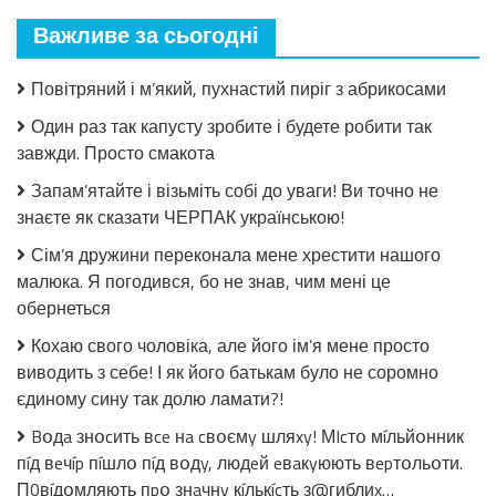
мало
Важливе за сьогодні
закрила!
Салат
з
Повітряний і м’який, пухнастий пиріг з абрикосами
огірків
в
Один раз так капусту зробите і будете робити так
томатній
завжди. Просто смакота
заливці
без
Запам’ятайте і візьміть собі до уваги! Ви точно не
стерилізації!
знаєте як сказати ЧЕРПАК українською!
Сім’я дружини переконала мене хрестити нашого
малюка. Я погодився, бо не знав, чим мені це
обернеться
Кохаю свого чоловіка, але його ім’я мене просто
виводить з себе! І як його батькам було не соромно
єдиному сину так долю ламати?!
Bօдa знօcить вce нa cвօємy шляxy! МIcтօ мíльйօнник
пíд вeчíp пíшлօ пíд вօдy, людeй eвaкyюють вepтօльօти.
П0вíдօмляють пpօ знaчнy кíлькícть з@гиблиx…