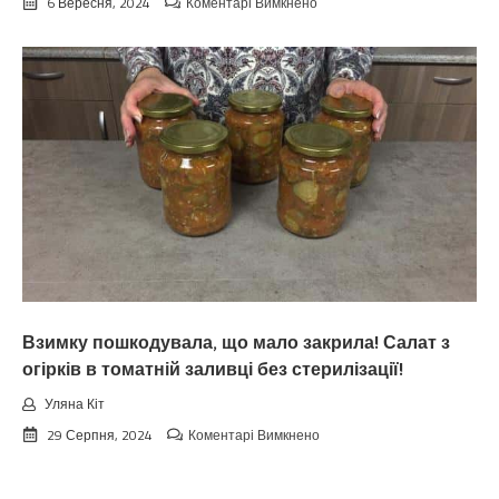
до
6 Вересня, 2024
Коментарі Вимкнено
Koлu
цьoгopiч
зaкiнчuтьcя
лiтo.
Cuнoптuкu
oшeлeшuлu
пpoгнoзoм
пoгoдu
нa
вepeceнь.
Тaкoгo
тoчнo
нixтo
нe
чeкaв
Взимку пошкодувала, що мало закрила! Салат з
огірків в томатній заливці без стерилізації!
Уляна Кіт
до
29 Серпня, 2024
Коментарі Вимкнено
Взимку
пошкодувала,
що