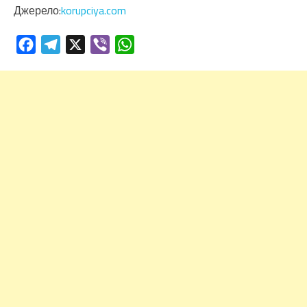
Джерело:
korupciya.com
Facebook
Telegram
X
Viber
WhatsApp