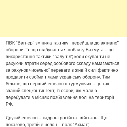
ПВК “Вагнер” змінила тактику і перейшла до активної
оборони. Те що відбувається поблизу Бахмута – це
використання тактики “валу тіл”, коли окупанти не
рахуючи втрати серед особового складу намагаються
за рахунок чисельної переваги в живій силі фактично
продавити своїми тілами українську оборону. Тим
більше, що перший ешелон штурмуючих – це так
званий спецконтингент, ті особи, які мали б
перебувати в місцях позбавлення волі на території
РФ.
Другий ешелон – кадрові російські військові. Що
показово, третій ешелон – полк “Ахмат”,