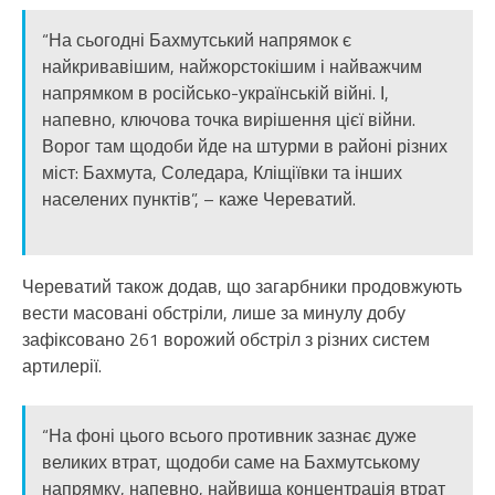
“На сьогодні Бахмутський напрямок є
найкривавішим, найжорстокішим і найважчим
напрямком в російсько-українській війні. І,
напевно, ключова точка вирішення цієї війни.
Ворог там щодоби йде на штурми в районі різних
міст: Бахмута, Соледара, Кліщіївки та інших
населених пунктів”, – каже Череватий.
Череватий також додав, що загарбники продовжують
вести масовані обстріли, лише за минулу добу
зафіксовано 261 ворожий обстріл з різних систем
артилерії.
“На фоні цього всього противник зазнає дуже
великих втрат, щодоби саме на Бахмутському
напрямку, напевно, найвища концентрація втрат