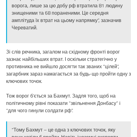
ворога, лише за цю добу рф втратила 81 людину
знищеними та 68 пораненими. Це середня
амплітуда їх втрат на цьому напрямку”, зазначив
Череватий.
Зі слів речника, загалом на східному фронті ворог
зазнає найбільших втрат. І оскільки стратегічно у
противника не вийшло досягти так званих “цілей”,
загарбник зараз намагається за будь-що пройти одну з
ключових точок.
Тож ворог б’ється за Бахмут. Задля того, щоб на
політичному рівні показати “звільнення Донбасу” і
“для чого гинули солдати рф”.
“Тому Бахмут – це одна з ключових точок, яку
вони хотіли б пройти. Навіть іноземні експерти