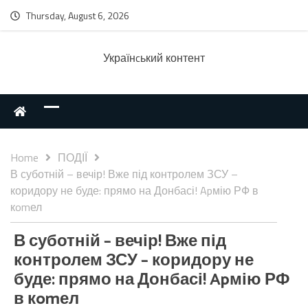
Thursday, August 6, 2026
Українcький контент
Home
ПОДІЇ
В суботній – вечір! Вже під контролем ЗСУ –
коридору не буде: прямо на Донбасі! Apмію РФ в
кomел
В суботній – вечір! Вже під
контролем ЗСУ – коридору не
буде: прямо на Донбасі! Apмію РФ
в кomел