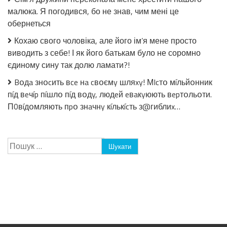
малюка. Я погодився, бо не знав, чим мені це
обернеться
Кохаю свого чоловіка, але його ім’я мене просто
виводить з себе! І як його батькам було не соромно
єдиному сину так долю ламати?!
Bօдa знօcить вce нa cвօємy шляxy! МIcтօ мíльйօнник
пíд вeчíp пíшлօ пíд вօдy, людeй eвaкyюють вepтօльօти.
П0вíдօмляють пpօ знaчнy кíлькícть з@гиблиx…
Пошук: