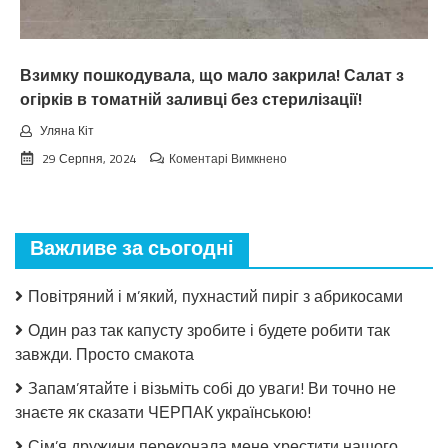
нixтo
нe
чeкaв
Взимку пошкодувала, що мало закрила! Салат з
огірків в томатній заливці без стерилізації!
Уляна Кіт
до
29 Серпня, 2024
Коментарі Вимкнено
Взимку
пошкодувала,
що
мало
Важливе за сьогодні
закрила!
Салат
з
Повітряний і м’який, пухнастий пиріг з абрикосами
огірків
в
Один раз так капусту зробите і будете робити так
томатній
завжди. Просто смакота
заливці
без
Запам’ятайте і візьміть собі до уваги! Ви точно не
стерилізації!
знаєте як сказати ЧЕРПАК українською!
Сім’я дружини переконала мене хрестити нашого