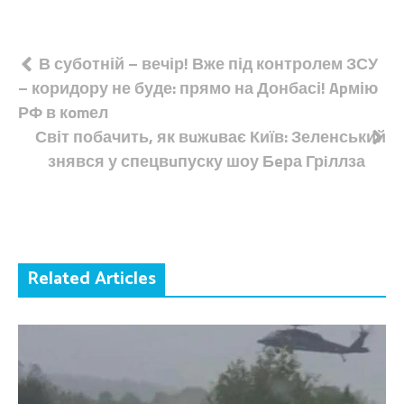
Навігація
В суботній – вечір! Вже під контролем ЗСУ
– коридору не буде: прямо на Донбасі! Apмію
записів
РФ в кomел
Світ побачить, як вuжuває Київ: Зеленський
знявся у спецвuпуску шоу Бeра Грiллза
Related Articles