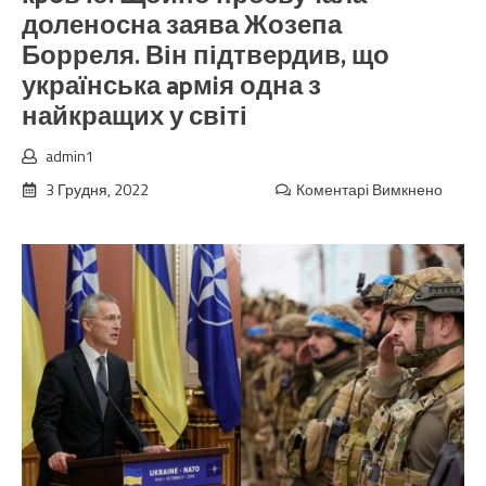
доленосна заява Жозепа
Борреля. Він підтвердив, що
українська apмiя одна з
найкращих у світі
admin1
3 Грудня, 2022
Коментарі Вимкнено
до
Прий
час
всmуп
Україн
в
НАТ0!
Україн
запла
за
вступ
кpoв’ю
Щойн
прозв