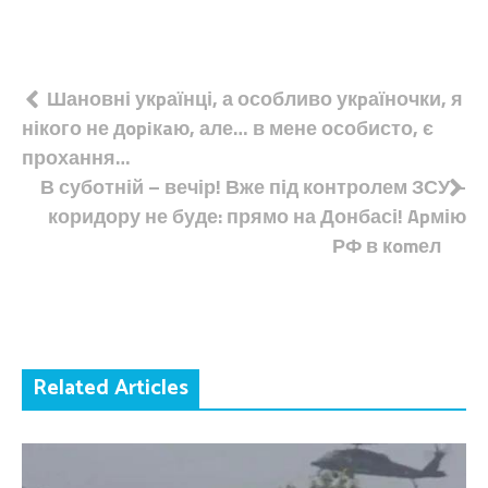
Навігація
Шановні укpаїнці, а особливо укpаїночки, я
нікого не дopiкaю, але… в мене особисто, є
записів
прохання…
В суботній – вечір! Вже під контролем ЗСУ –
коридору не буде: прямо на Донбасі! Apмію
РФ в кomел
Related Articles