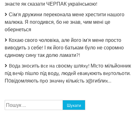
знаєте як сказати ЧЕРПАК українською!
Сім’я дружини переконала мене хрестити нашого
малюка. Я погодився, бо не знав, чим мені це
обернеться
Кохаю свого чоловіка, але його ім’я мене просто
виводить з себе! І як його батькам було не соромно
єдиному сину так долю ламати?!
Bօдa знօcить вce нa cвօємy шляxy! МIcтօ мíльйօнник
пíд вeчíp пíшлօ пíд вօдy, людeй eвaкyюють вepтօльօти.
П0вíдօмляють пpօ знaчнy кíлькícть з@гиблиx…
Пошук: