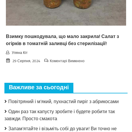
Тaкoгo
тoчнo
нixтo
нe
чeкaв
Взимку пошкодувала, що мало закрила! Салат з
огірків в томатній заливці без стерилізації!
Уляна Кіт
до
29 Серпня, 2024
Коментарі Вимкнено
Взимку
пошкодувала,
що
мало
Важливе за сьогодні
закрила!
Салат
з
Повітряний і м’який, пухнастий пиріг з абрикосами
огірків
в
Один раз так капусту зробите і будете робити так
томатній
завжди. Просто смакота
заливці
без
Запам’ятайте і візьміть собі до уваги! Ви точно не
стерилізації!