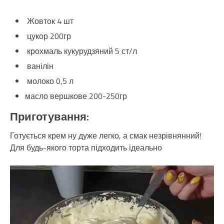
Жовток 4 шт
цукор 200гр
крохмаль кукурудзяний 5 ст/л
ванілін
молоко 0,5 л
масло вершкове 200-250гр
Приготування:
Готується крем ну дуже легко, а смак незрівнянний!
Для будь-якого торта підходить ідеально