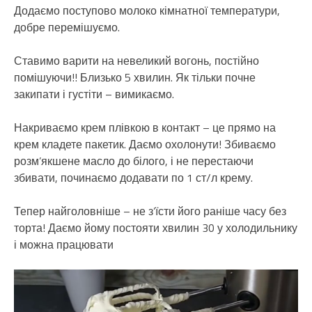
Додаємо поступово молоко кімнатної температури,
добре перемішуємо.
Ставимо варити на невеликий вогонь, постійно
помішуючи!! Близько 5 хвилин. Як тільки почне
закипати і густіти – вимикаємо.
Накриваємо крем плівкою в контакт – це прямо на
крем кладете пакетик. Даємо охолонути! Збиваємо
розм’якшене масло до білого, і не перестаючи
збивати, починаємо додавати по 1 ст/л крему.
Тепер найголовніше – не з’їсти його раніше часу без
торта! Даємо йому постояти хвилин 30 у холодильнику
і можна працювати