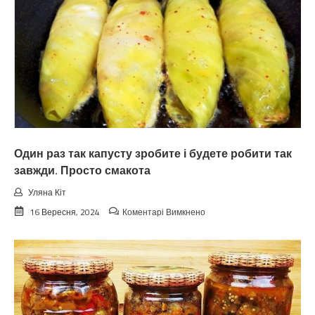
Один раз так капусту зробите і будете робити так
завжди. Просто смакота
Уляна Кіт
до
16 Вересня, 2024
Коментарі Вимкнено
Один
раз
так
капусту
зробите
і
будете
робити