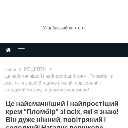
Українcький контент
Home
РЕЦЕПТИ
Це найсмачніший і найпростіший крем “Пломбір” зі
всіх, які я знаю! Він дуже ніжний, повітряний і
солодкий! Нагадує вершкове морозиво!
Це найсмачніший і найпростіший
крем “Пломбір” зі всіх, які я знаю!
Він дуже ніжний, повітряний і