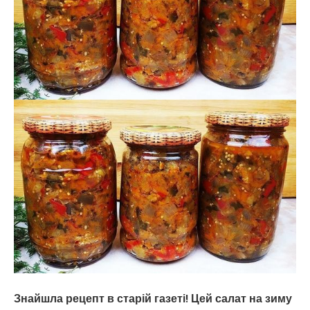
так
завжди.
Просто
смакота
Знайшла рецепт в старій газеті! Цей салат на зиму