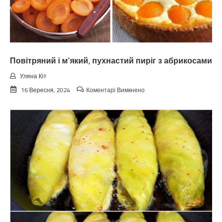
Повітряний і м’який, пухнастий пиріг з абрикосами
Уляна Кіт
до
16 Вересня, 2024
Коментарі Вимкнено
Повітряний
і
м’який,
пухнастий
пиріг
з
абрикосами