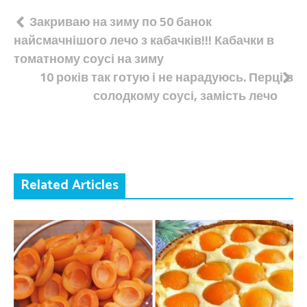
Навігація
Закриваю на зиму по 50 банок
найсмачнішого лечо з кабачків!!! Кабачки в
записів
томатному соусі на зиму
10 років так готую і не нарадуюсь. Перці в
солодкому соусі, замість лечо
Related Articles