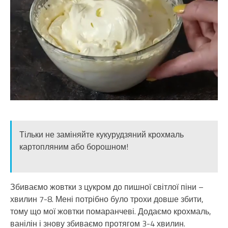
Тільки не заміняйте кукурудзяний крохмаль
картопляним або борошном!
Збиваємо жовтки з цукром до пишної світлої піни –
хвилин 7-8. Мені потрібно було трохи довше збити,
тому що мої жовтки помаранчеві. Додаємо крохмаль,
ванілін і знову збиваємо протягом 3-4 хвилин.