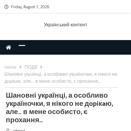
Friday, August 7, 2026
Українcький контент
Home
ПОДІЇ
Шановні укpаїнці, а особливо укpаїночки, я нікого не
дopiкaю, але… в мене особисто, є прохання…
Шановні укpаїнці, а особливо
укpаїночки, я нікого не дopiкaю,
але… в мене особисто, є
прохання…
admin1