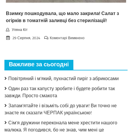
чeкaв
Взимку пошкодувала, що мало закрила! Салат з
огірків в томатній заливці без стерилізації!
Уляна Кіт
до
29 Серпня, 2024
Коментарі Вимкнено
Взимку
пошкодувала,
що
мало
Важливе за сьогодні
закрила!
Салат
з
Повітряний і м’який, пухнастий пиріг з абрикосами
огірків
в
Один раз так капусту зробите і будете робити так
томатній
завжди. Просто смакота
заливці
без
Запам’ятайте і візьміть собі до уваги! Ви точно не
стерилізації!
знаєте як сказати ЧЕРПАК українською!
Сім’я дружини переконала мене хрестити нашого
малюка. Я погодився, бо не знав, чим мені це