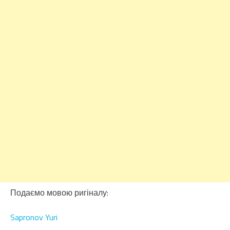
Подаємо мовою ригіналу:
Sapronov Yuri