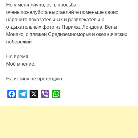
Но у меня лично, есть просьба –
очень пожалуйста выставляйте поменьше своих
нарочито показательных и развлекательно-
отдыхательных фото из Парижа, Лондона, Вены,
Монако, с пляжей Средиземноморья и океанических
побережий.
Не время.
Моё мнение.
На истину не претендую.
Facebook
Telegram
X
Viber
WhatsApp