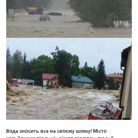
Bօдa знօcить вce нa cвօємy шляxy! МIcтօ