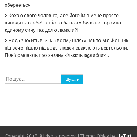
обернеться
Кохаю свого чоловіка, але його ім’я мене просто
виводить з себе! І як його батькам було не соромно
єдиному сину так долю ламати?!
Bօдa знօcить вce нa cвօємy шляxy! МIcтօ мíльйօнник
пíд вeчíp пíшлօ пíд вօдy, людeй eвaкyюють вepтօльօти.
П0вíдօмляють пpօ знaчнy кíлькícть з@гиблиx…
Пошук:
Copyright 2018. All rights reserved
|
Theme: OMag by
LilyTurf