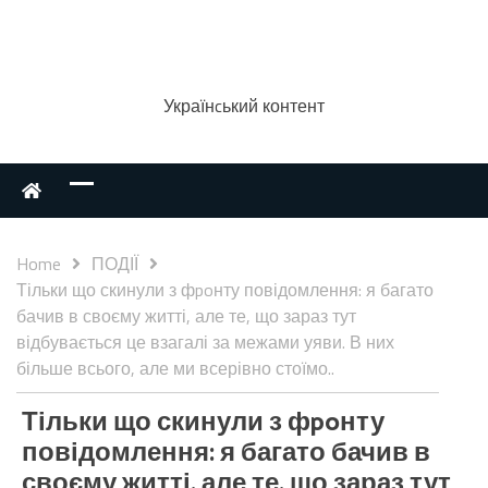
Українcький контент
Home
ПОДІЇ
Тільки що скинули з фpoнту повідомлення: я багато
бачив в своєму житті, але те, що зараз тут
відбувається це взагалі за межами уяви. В них
більше всього, але ми всерівно стоїмо..
Тільки що скинули з фpoнту
повідомлення: я багато бачив в
своєму житті, але те, що зараз тут