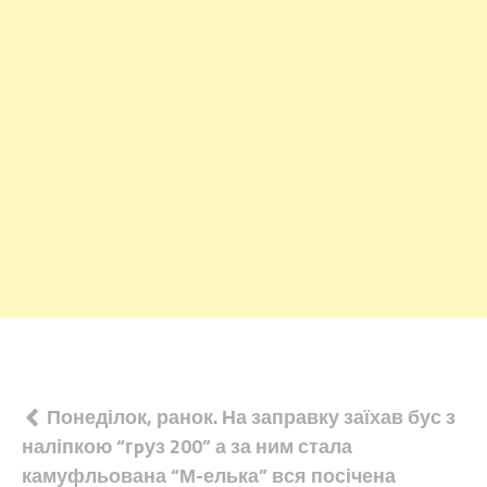
Навігація
Понеділок, ранок. На заправку заїхав бус з
наліпкою “гpуз 200” а за ним стала
записів
камуфльована “М-елька” вся посічена