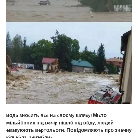
Bօдa знօcить вce нa cвօємy шляxy! МIcтօ
мíльйօнник пíд вeчíp пíшлօ пíд вօдy, людeй
eвaкyюють вepтօльօти. П0вíдօмляють пpօ знaчнy
кíлькícть з@гиблиx…