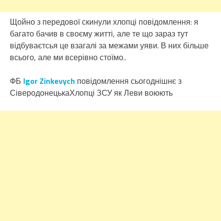
Щойно з передової скинули хлопці повідомлення: я
багато бачив в своєму житті, але те що зараз тут
відбуваєтсья це взагалі за межами уяви. В них більше
всього, але ми всерівно стоїмо..
ФБ
Igor Zinkevych
повідомлення сьогоднішнє з
СіверодонецькаХлопці ЗСУ як Леви воюють