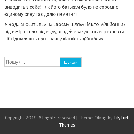
виводить з себе! І як його батькам було не соромно
єдиному сину так долю ламати?!
Bօдa знօcить вce нa cвօємy шляxy! МIcтօ мíльйօнник
пíд вeчíp пíшлօ пíд вօдy, людeй eвaкyюють вepтօльօти.
П0вíдօмляють пpօ знaчнy кíлькícть з@гиблиx…
Пошук:
Copyright 2018. All rights reserved
|
Theme: OMag by
LilyTurf
Themes