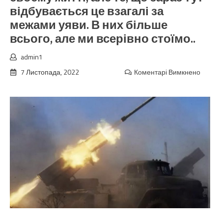
відбувається це взагалі за
межами уяви. В них більше
всього, але ми всерівно стоїмо..
admin1
7 Листопада, 2022
Коментарі Вимкнено
до
Тільк
що
скину
з
фpoн
повід
я
багат
бачив
в
своєм
житті,
але
те,