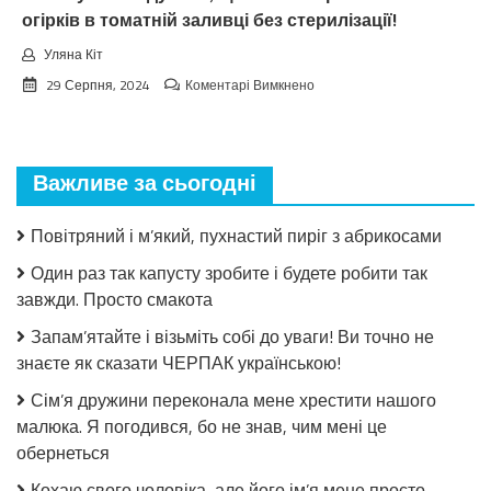
огірків в томатній заливці без стерилізації!
Уляна Кіт
до
29 Серпня, 2024
Коментарі Вимкнено
Взимку
пошкодувала,
що
мало
Важливе за сьогодні
закрила!
Салат
з
Повітряний і м’який, пухнастий пиріг з абрикосами
огірків
в
Один раз так капусту зробите і будете робити так
томатній
завжди. Просто смакота
заливці
без
Запам’ятайте і візьміть собі до уваги! Ви точно не
стерилізації!
знаєте як сказати ЧЕРПАК українською!
Сім’я дружини переконала мене хрестити нашого
малюка. Я погодився, бо не знав, чим мені це
обернеться
Кохаю свого чоловіка, але його ім’я мене просто