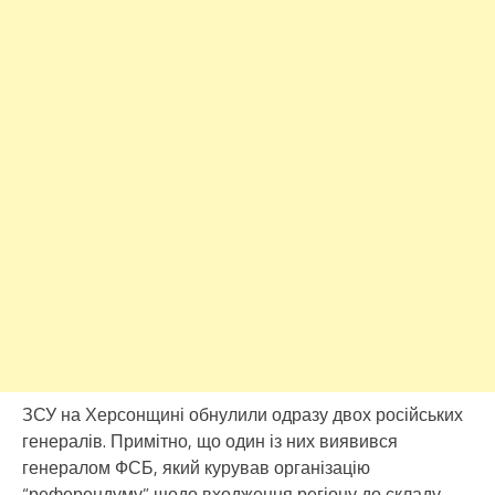
ЗСУ на Херсонщині обнулили одразу двох російських
генералів. Примітно, що один із них виявився
генералом ФСБ, який курував організацію
“референдуму” щодо входження регіону до складу