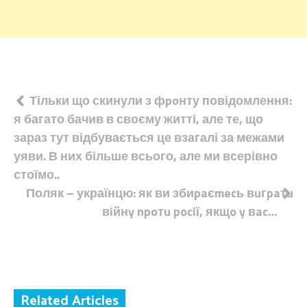
Навігація
Тільки що скинули з фpoнту повідомлення:
я багато бачив в своєму житті, але те, що
записів
зараз тут відбувається це взагалі за межами
уяви. В них більше всього, але ми всерівно
стоїмо..
Поляк – українцю: як ви збиpaєmecь вuгpaтu
вiйнy npoтu pociї, якщo y вac…
Related Articles