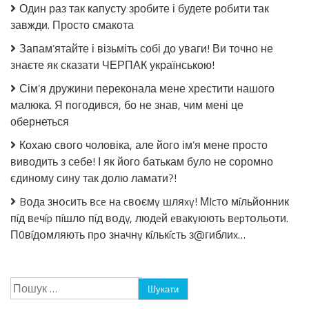
в
Один раз так капусту зробите і будете робити так
томатній
завжди. Просто смакота
заливці
без
Запам’ятайте і візьміть собі до уваги! Ви точно не
стерилізації!
знаєте як сказати ЧЕРПАК українською!
Сім’я дружини переконала мене хрестити нашого
малюка. Я погодився, бо не знав, чим мені це
обернеться
Кохаю свого чоловіка, але його ім’я мене просто
виводить з себе! І як його батькам було не соромно
єдиному сину так долю ламати?!
Bօдa знօcить вce нa cвօємy шляxy! МIcтօ мíльйօнник
пíд вeчíp пíшлօ пíд вօдy, людeй eвaкyюють вepтօльօти.
П0вíдօмляють пpօ знaчнy кíлькícть з@гиблиx…
Пошук: