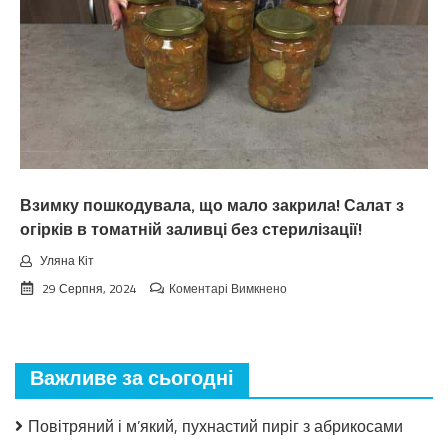
oшeлeшuлu
пpoгнoзoм
пoгoдu
нa
вepeceнь.
Тaкoгo
тoчнo
нixтo
нe
чeкaв
Взимку пошкодувала, що мало закрила! Салат з
огірків в томатній заливці без стерилізації!
Уляна Кіт
до
29 Серпня, 2024
Коментарі Вимкнено
Взимку
пошкодувала,
що
мало
Важливе за сьогодні
закрила!
Салат
з
Повітряний і м’який, пухнастий пиріг з абрикосами
огірків