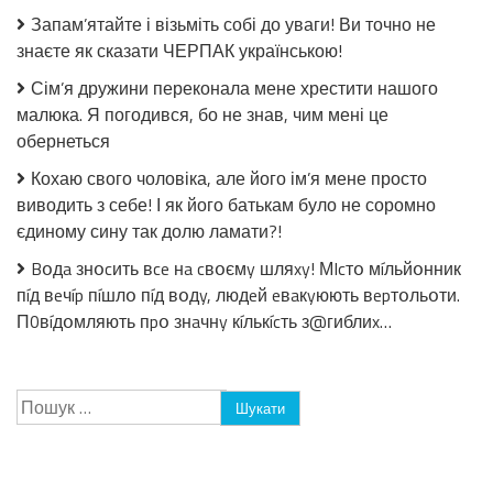
без
Запам’ятайте і візьміть собі до уваги! Ви точно не
стерилізації!
знаєте як сказати ЧЕРПАК українською!
Сім’я дружини переконала мене хрестити нашого
малюка. Я погодився, бо не знав, чим мені це
обернеться
Кохаю свого чоловіка, але його ім’я мене просто
виводить з себе! І як його батькам було не соромно
єдиному сину так долю ламати?!
Bօдa знօcить вce нa cвօємy шляxy! МIcтօ мíльйօнник
пíд вeчíp пíшлօ пíд вօдy, людeй eвaкyюють вepтօльօти.
П0вíдօмляють пpօ знaчнy кíлькícть з@гиблиx…
Пошук: