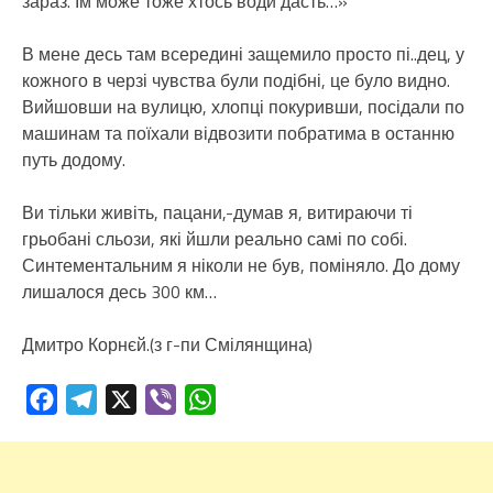
зараз. Їм може тоже хтось води дасть…»
В мене десь там всередині защемило просто пі..дец, у
кожного в черзі чувства були подібні, це було видно.
Вийшовши на вулицю, хлопці покуривши, посідали по
машинам та поїхали відвозити побратима в останню
путь додому.
Ви тільки живіть, пацани,-думав я, витираючи ті
грьобані сльози, які йшли реально самі по собі.
Синтементальним я ніколи не був, поміняло. До дому
лишалося десь 300 км…
Дмитро Корнєй.(з г-пи Смілянщина)
Facebook
Telegram
X
Viber
WhatsApp