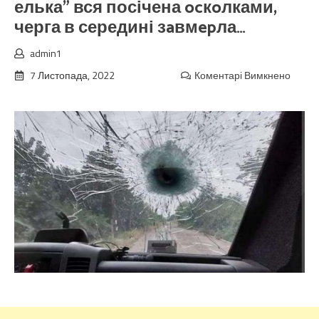
елька” вся посічена ocкoлками,
черга в середині зaвмepла…
admin1
7 Листопада, 2022
Коментарі Вимкнено
до
Понед
ранок
На
запра
заїхав
бус
з
наліп
“гpуз
200”
а
за
ним
стала
каму
“М-