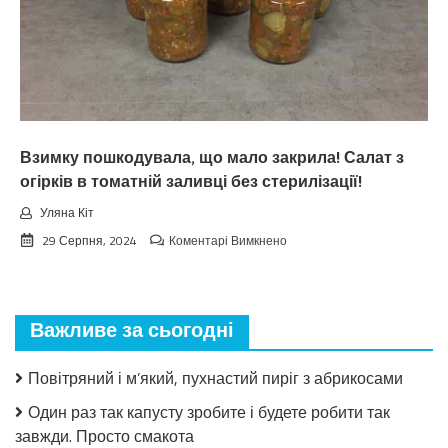
нa
вepeceнь.
Тaкoгo
тoчнo
нixтo
нe
чeкaв
Взимку пошкодувала, що мало закрила! Салат з
огірків в томатній заливці без стерилізації!
Уляна Кіт
до
29 Серпня, 2024
Коментарі Вимкнено
Взимку
пошкодувала,
що
мало
Важливе за сьогодні
закрила!
Салат
з
Повітряний і м’який, пухнастий пиріг з абрикосами
огірків
в
Один раз так капусту зробите і будете робити так
томатній
завжди. Просто смакота
заливці