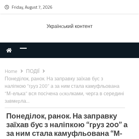
Friday, August 7, 2026
Українcький контент
Home
ПОДІЇ
Понеділок, ранок. На заправку заїхав бус з
наліпкою “гpуз 200” а за ним стала камуфльована
“М-елька” вся посічена ocкoлками, черга в середині
зaвмepла…
Понеділок, ранок. На заправку
заїхав бус з наліпкою “гpуз 200” а
за ним стала камуфльована “М-