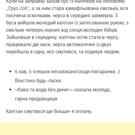
Коли на заправку заїхав бус із наліпкою на лобовому
,,Груз 200‘‘, а за ним стара камуфльована ємєлька, вся
посічена осколками, черга в середині завмерла. З
буса вийшов молодий капітан із загіпсованою рукою, з
ємєльки четверо,чорних від сонця,молодих бійців.
Зайшовши в середину, капітан хотів стати в чергу,
працювало дві каси, черга автоматично із двух
перейшла в одну, кєп смутився, та подякув людям.
6 кав, 6 пляшок негазованої води півтарачки, 2
Вінстона будь-ласка.
«Кава та вода без денег»-сказала молода,
гарна продавщиця.
Капітан смутився ще більше-я оплачу.