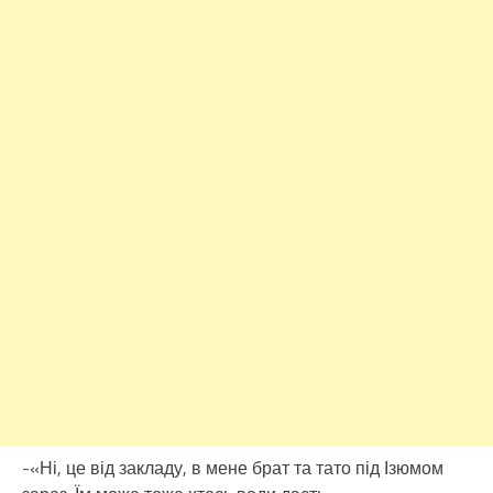
-«Ні, це від закладу, в мене брат та тато під Ізюмом