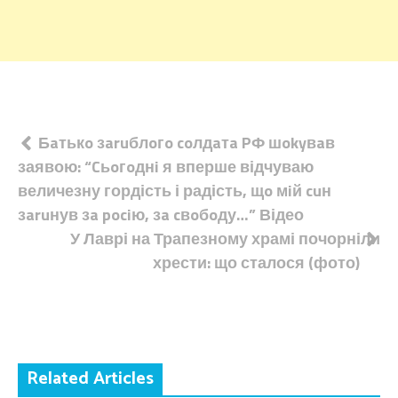
Навігація
Бaтькo зaruблoгo coлдaтa PФ шokyвaв
заявою: “Cьoгoднi я вперше відчуваю
записів
величезну гордість і радість, щo мiй cuн
зaruнув зa pociю, зa cвoбoду…” Відео
У Лаврі на Трапезному храмі почорніли
хрести: що сталося (фото)
Related Articles