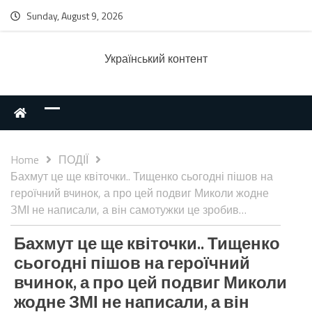
Sunday, August 9, 2026
Українcький контент
Home
ПОДІЇ
Бахмут це ще квіточки.. Тищенко сьогодні пішов на
героїчний вчинок, а про цей подвиг Миколи жодне
ЗМІ не написали, а він самотужки це зробив…
Бахмут це ще квіточки.. Тищенко
сьогодні пішов на героїчний
вчинок, а про цей подвиг Миколи
жодне ЗМІ не написали, а він