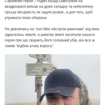
Скромний герой 7 годин назад самотужки на
квадроциклі виїхав на дуже складну та небезпечну
гірську місцевість не задля розваг, а для того, щоб
утримати лінію оборони.
Не дивлячись на “постійні обстріли ракетами” від яких
здригалась земля, а шматки землі засипали нашого
героя про що свідчить його головний убір, він все ж
таким “відбив атаку ворога”.