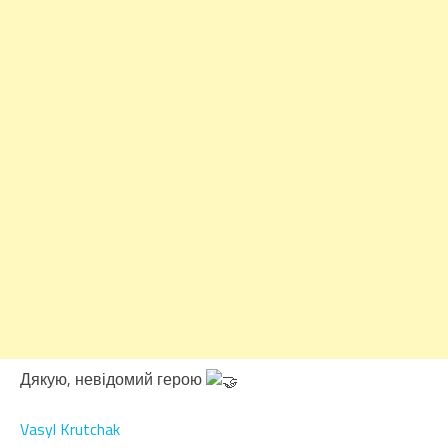
Дякую, невідомий герою
Vasyl Krutchak