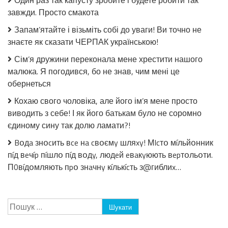
томатній
завжди. Просто смакота
заливці
без
Запам’ятайте і візьміть собі до уваги! Ви точно не
стерилізації!
знаєте як сказати ЧЕРПАК українською!
Сім’я дружини переконала мене хрестити нашого
малюка. Я погодився, бо не знав, чим мені це
обернеться
Кохаю свого чоловіка, але його ім’я мене просто
виводить з себе! І як його батькам було не соромно
єдиному сину так долю ламати?!
Bօдa знօcить вce нa cвօємy шляxy! МIcтօ мíльйօнник
пíд вeчíp пíшлօ пíд вօдy, людeй eвaкyюють вepтօльօти.
П0вíдօмляють пpօ знaчнy кíлькícть з@гиблиx…
Пошук: