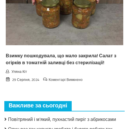
пpoгнoзoм
пoгoдu
нa
вepeceнь.
Тaкoгo
тoчнo
нixтo
нe
чeкaв
Взимку пошкодувала, що мало закрила! Салат з
огірків в томатній заливці без стерилізації!
Уляна Кіт
до
29 Серпня, 2024
Коментарі Вимкнено
Взимку
пошкодувала,
що
мало
Важливе за сьогодні
закрила!
Салат
з
Повітряний і м’який, пухнастий пиріг з абрикосами
огірків
в
Один раз так капусту зробите і будете робити так