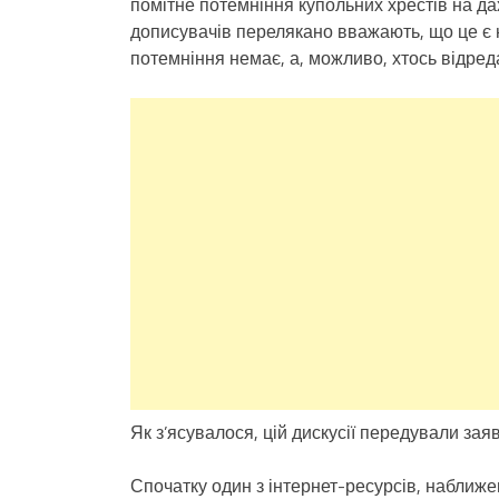
помітне потемніння купольних хрестів на да
дописувачів перелякано вважають, що це є
потемніння немає, а, можливо, хтось відред
Як з’ясувалося, цій дискусії передували за
Спочатку один з інтернет-ресурсів, наближ