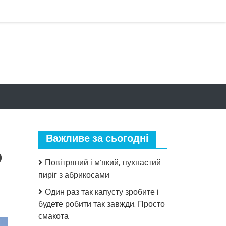
Важливе за сьогодні
)
Повітряний і м’який, пухнастий
пиріг з абрикосами
Один раз так капусту зробите і
до
У
будете робити так завжди. Просто
Лаврі
смакота
на