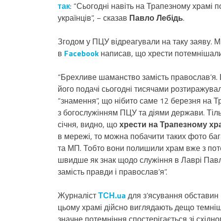
так
: “Сьогодні навіть на Трапезному храмі п
українців”, − сказав
Павло Лебідь
.
Згодом у ПЦУ відреагували на таку заяву.
в
Facebook
написав, що хрести потемнішали
“Брехливе шаманство замість православ’я. Ц
його подачі сьогодні тисячами розтиражувал
“знамення”, що нібито саме 12 березня на Т
з богослужінням ПЦУ та діями держави. Тіль
січня, видно, що
хрести на Трапезному хра
в мережі, то можна побачити таких фото баг
та МП. Тобто вони полишили храм вже з поте
швидше як знак щодо служіння в Лаврі Павл
замість правди і православ’я”.
Журналіст
ТСН.ua
для з’ясування обставин 
цьому храмі дійсно виглядають дещо темніш
значне потемніння спостерігається зі східно