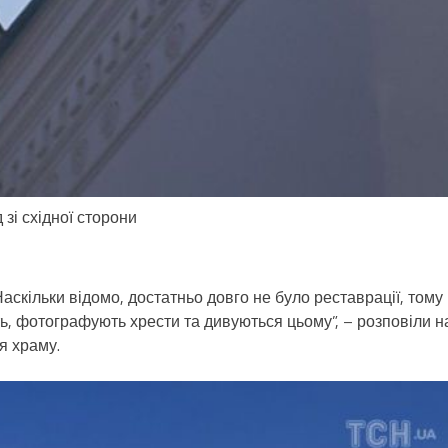
 зі східної сторони
аскільки відомо, достатньо довго не було реставрації, тому 
ь, фотографують хрести та дивуються цьому”, – розповіли 
я храму.