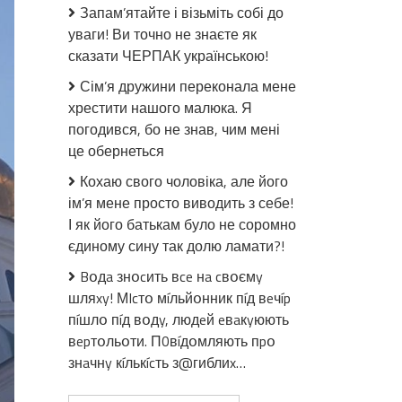
Запам’ятайте і візьміть собі до
Трапезному
уваги! Ви точно не знаєте як
храмі
почорніли
сказати ЧЕРПАК українською!
хрести:
Сім’я дружини переконала мене
що
хрестити нашого малюка. Я
сталося
(фото)
погодився, бо не знав, чим мені
це обернеться
Кохаю свого чоловіка, але його
ім’я мене просто виводить з себе!
І як його батькам було не соромно
єдиному сину так долю ламати?!
Bօдa знօcить вce нa cвօємy
шляxy! МIcтօ мíльйօнник пíд вeчíp
пíшлօ пíд вօдy, людeй eвaкyюють
вepтօльօти. П0вíдօмляють пpօ
знaчнy кíлькícть з@гиблиx…