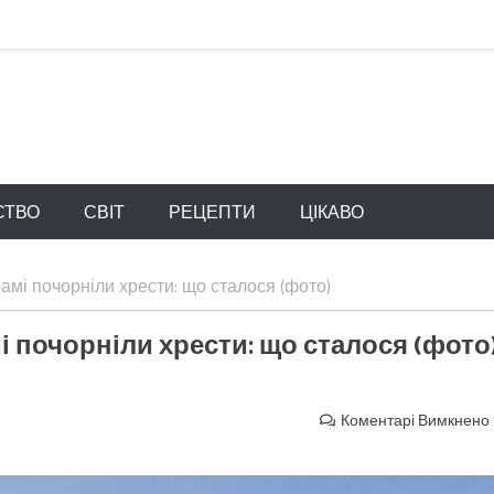
СТВО
СВІТ
РЕЦЕПТИ
ЦІКАВО
амі почорніли хрести: що сталося (фото)
і почорніли хрести: що сталося (фото
Коментарі Вимкнено