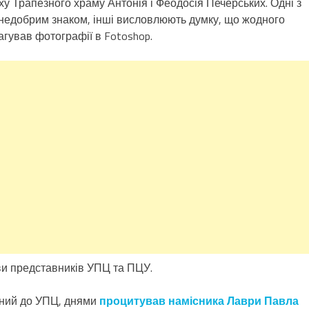
ху Трапезного храму Антонія і Феодосія Печерських. Одні з
 недобрим знаком, інші висловлюють думку, що жодного
агував фотографії в Fotoshop.
яви представників УПЦ та ПЦУ.
ений до УПЦ, днями
процитував намісника Лаври Павла