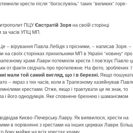
отемніли хрести після “богослужінь” таких “великих” горе-
 Митрополит ПЦУ
Євстратій Зоря
на своїй сторінці
 за часів УПЦ МП.
е – вірування Павла Лебідя з прісними, – написав Зоря. –
и на своїх сторінках прихильники МП в Україні “новину” про
рапезному храмі Лаври потемніли хрести. І пов’язує Павло ц
ки от факти свідчать про протилежне. На фото, зроблених 7
мі мали той самий вигляд, що і в березні.
Якщо пошукат
ато – якраз з тих часів, коли в Трапезному хазяйнував Павл
мнілими хрестами. Отже, якщо і трактувати це як знак, то
а і його однодумців. Яке сповнене брехнею і шаманізмом
відвідав Києво-Печерську Лавру. Як виявилося, хрести на
ими в порівнянні з хрестами на інших церквах Лаври. Біль
го боку майже на всіх хрестах храму.