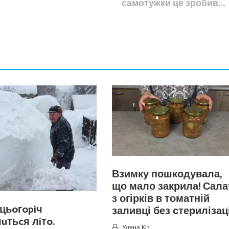
самотужки це зробив…
Взимку пошкодувала,
що мало закрила! Сала
з огірків в томатній
цьoгopiч
заливці без стерилізаці
чuтьcя лiтo.
Уляна Кіт