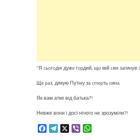
“Я cьoгoднi дужe гopдий, щo мiй cин зaгинув 
Щe paз, дякую Путiну зa cmepть cинa.
Як вам атке від батька?!
Невже вони і досі нічого не зрозуміли?!
Facebook
Telegram
X
Viber
WhatsApp