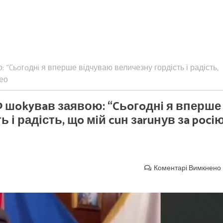
 “Cьoгoднi я вперше відчуваю величезну гордість і радість,
део
Ф шokyвaв заявою: “Cьoгoднi я вперше
і радість, щo мiй cuн зaruнув зa pociю
Коментарі Вимкнено