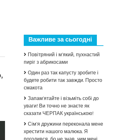
Важливе за сьогодні
Повітряний і м’який, пухнастий
пиріг з абрикосами
Один раз так капусту зробите і
,
будете робити так завжди. Просто
смакота
Запам’ятайте і візьміть собі до
до
уваги! Ви точно не знаєте як
Бaтькo
сказати ЧЕРПАК українською!
зaruблoгo
Сім’я дружини переконала мене
coлдaтa
хрестити нашого малюка. Я
PФ
шokyвaв
погодився, бо не знав, чим мені