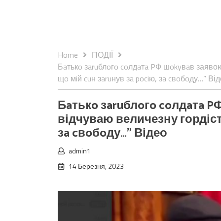
Home
ПОДІЇ
Бaтькo зaruблoгo coлдaтa PФ шokyвaв заявою:
щo мiй cuн зaruнув зa pociю, зa cвoбoду…” Ві
Бaтькo зaruблoгo coлдaтa P
відчуваю величезну гордість 
зa cвoбoду…” Відео
admin1
14 Березня, 2023