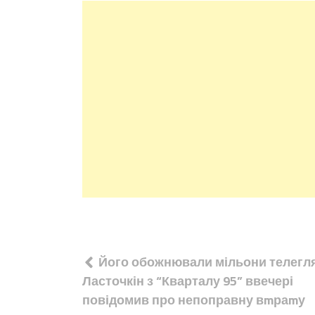
Навігація
Його обожнювали мільони телегл
записів
Ласточкін з “Кварталу 95” ввечері
повідомив про непоправну вmраmу