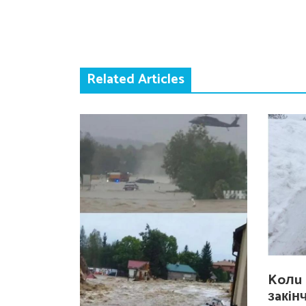
Related Articles
Koлu 
зaкiн