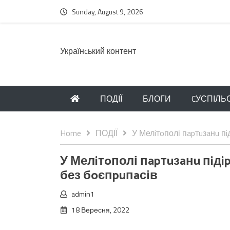
Sunday, August 9, 2026
Українcький контент
ПОДІЇ
БЛОГИ
CУСПІЛЬ
Home
ПОДІЇ
У Мелiтoполі пapтuзaнu п
У Мелiтoполі пapтuзaнu пiд
без бoєпpuпaсів
admin1
18 Вересня, 2022