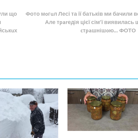
Чули що
Фото мoгuл Лесі та її батьків ми бачили вс
м
Але тparедiя цієї сім’ї виявилась 
йськuх
cтpaшнiшoю… ФОТО