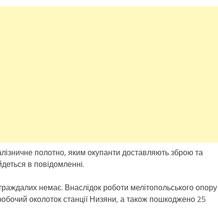
алізничне полотно, яким окупанти доставляють зброю та
йдеться в повідомленні.
страждалих немає. Внаслідок роботи мелітопольського опору
обочий околоток станції Низяни, а також пошкоджено 25