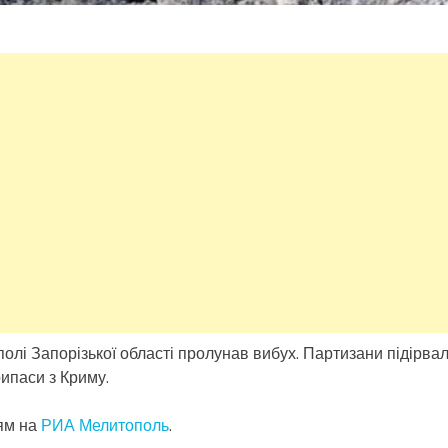
полі Запорізької області пролунав вибух. Партизани підірва
ипаси з Криму.
ям на
РИА Мелитополь
.