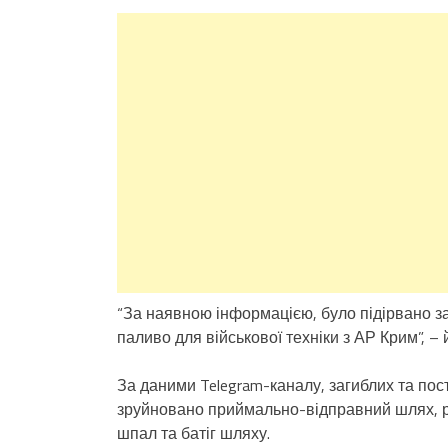
“За наявною інформацією, було підірвано з
паливо для військової техніки з АР Крим”, – 
За даними Telegram-каналу, загиблих та по
зруйновано приймально-відправний шлях, р
шпал та батіг шляху.