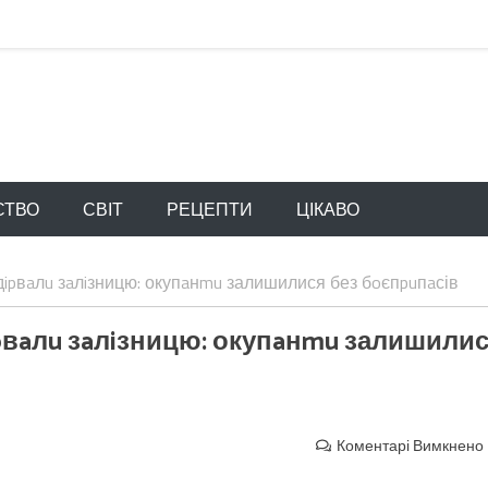
СТВО
СВІТ
РЕЦЕПТИ
ЦІКАВО
iдipвaлu зaлiзницю: окупaнmu залишилися без бoєпpuпaсів
ipвaлu зaлiзницю: окупaнmu залишили
Коментарі Вимкнено