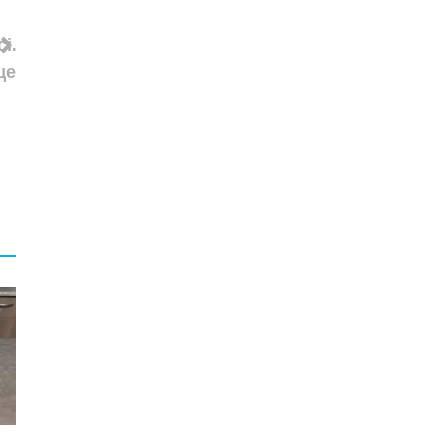
і.
ще