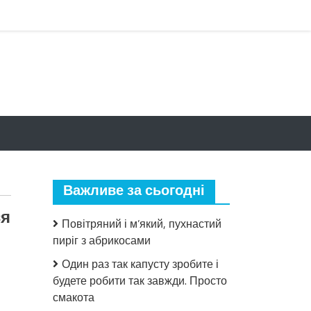
Важливе за сьогодні
ся
Повітряний і м’який, пухнастий
пиріг з абрикосами
Один раз так капусту зробите і
будете робити так завжди. Просто
до
смакота
У