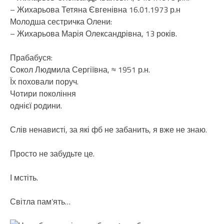
– Жихарьова Тетяна Євгенівна 16.01.1973 р.н
Молодша сестричка Олени:
– Жихарьова Марія Олександрівна, 13 років.
Прабабуся:
Сокол Людмила Сергіївна, ≈ 1951 р.н.
Їх поховали поруч.
Чотири покоління
однієї родини.
Слів ненависті, за які фб не забанить, я вже не знаю.
Просто не забудьте це.
І мстіть.
Світла пам’ять…