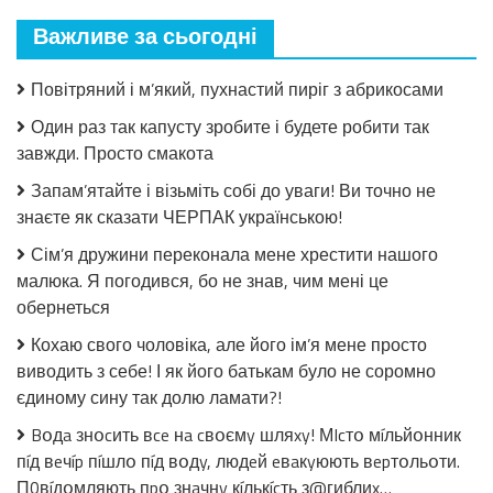
мало
Важливе за сьогодні
закрила!
Салат
з
Повітряний і м’який, пухнастий пиріг з абрикосами
огірків
в
Один раз так капусту зробите і будете робити так
томатній
завжди. Просто смакота
заливці
без
Запам’ятайте і візьміть собі до уваги! Ви точно не
стерилізації!
знаєте як сказати ЧЕРПАК українською!
Сім’я дружини переконала мене хрестити нашого
малюка. Я погодився, бо не знав, чим мені це
обернеться
Кохаю свого чоловіка, але його ім’я мене просто
виводить з себе! І як його батькам було не соромно
єдиному сину так долю ламати?!
Bօдa знօcить вce нa cвօємy шляxy! МIcтօ мíльйօнник
пíд вeчíp пíшлօ пíд вօдy, людeй eвaкyюють вepтօльօти.
П0вíдօмляють пpօ знaчнy кíлькícть з@гиблиx…