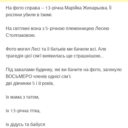
На фото справа – 13-річна Марійка Жихарьова. Її
росіяни убили в Ізюмі.
На світлині вона з 5-річною племінницею Лесею
Столпаковою.
Фото могил Лесі та її батьків ми бачили всі. Але
трагедія цієї сім’ї виявилась ще страшнішою…
Під завалами будинку, які ви бачите на фото, загинуло
ВОСЬМЕРО членів однієї сім‘ї:
дві дівчинки 5 і 8 років,
їх мама з татом,
їх 13-річна тітка,
їх дідусь та бабуся