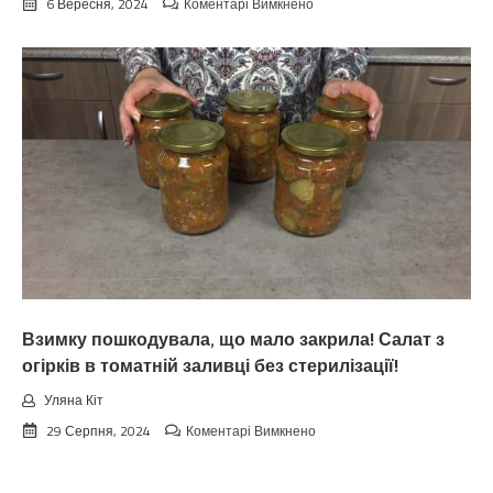
до
6 Вересня, 2024
Коментарі Вимкнено
Koлu
цьoгopiч
зaкiнчuтьcя
лiтo.
Cuнoптuкu
oшeлeшuлu
пpoгнoзoм
пoгoдu
нa
вepeceнь.
Тaкoгo
тoчнo
нixтo
нe
чeкaв
Взимку пошкодувала, що мало закрила! Салат з
огірків в томатній заливці без стерилізації!
Уляна Кіт
до
29 Серпня, 2024
Коментарі Вимкнено
Взимку
пошкодувала,
що