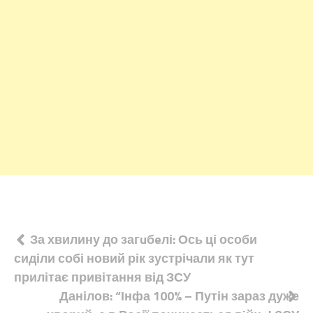
Навігація
За хвилину до загuбeлі: Ось ці особи
сиділи собі новий рік зустрічали як тут
записів
прилітає привітання від ЗСУ
Данілов: “Інфа 100% – Путін зараз дуже