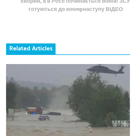
хворий, а в Росії починається вiйнa! ЗСУ
готуються до конmpнаступу ВІДЕО
Related Articles