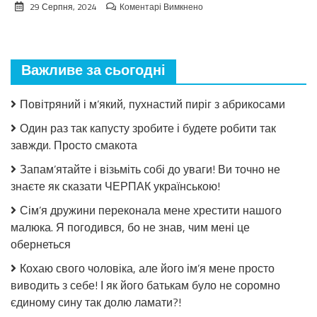
до
29 Серпня, 2024
Коментарі Вимкнено
Взимку
пошкодувала,
що
мало
Важливе за сьогодні
закрила!
Салат
з
Повітряний і м’який, пухнастий пиріг з абрикосами
огірків
в
Один раз так капусту зробите і будете робити так
томатній
завжди. Просто смакота
заливці
без
Запам’ятайте і візьміть собі до уваги! Ви точно не
стерилізації!
знаєте як сказати ЧЕРПАК українською!
Сім’я дружини переконала мене хрестити нашого
малюка. Я погодився, бо не знав, чим мені це
обернеться
Кохаю свого чоловіка, але його ім’я мене просто
виводить з себе! І як його батькам було не соромно
єдиному сину так долю ламати?!