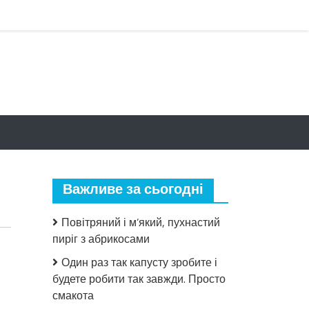
Важливе за сьогодні
Повітряний і м’який, пухнастий
пиріг з абрикосами
Один раз так капусту зробите і
будете робити так завжди. Просто
смакота