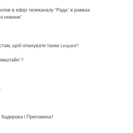
ілов в ефірі телеканалу “Рада” в рамках
і новини”.
істам, щоб опанувати танки Leopard?
“Рамштайн”?
.
и Кадирова і Пригожина?