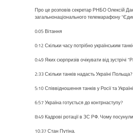
Про це розповів секретар РНБО Олексій Дан
загальнонаціонального телемарафону “Єдин
0:05 Вітання
0:12 Скільки часу потрібно українським танк
0:49 Яких сюрпризів очікувати від зустрічі 
2:33 Скільки танків надасть Україні Польща?
5:10 Співвідношення танків у Росії та Україні
6:57 Україна готується до контрнаступу?
8:49 Кадрові ротації в ЗС РФ. Чому посунул
10:37 Стан Путіна.