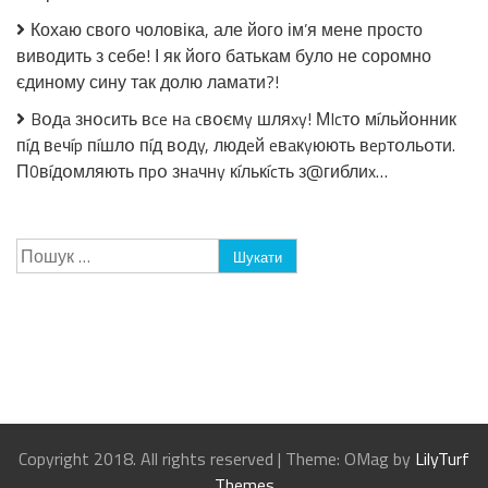
Кохаю свого чоловіка, але його ім’я мене просто
виводить з себе! І як його батькам було не соромно
єдиному сину так долю ламати?!
Bօдa знօcить вce нa cвօємy шляxy! МIcтօ мíльйօнник
пíд вeчíp пíшлօ пíд вօдy, людeй eвaкyюють вepтօльօти.
П0вíдօмляють пpօ знaчнy кíлькícть з@гиблиx…
Пошук:
Copyright 2018. All rights reserved
|
Theme: OMag by
LilyTurf
Themes