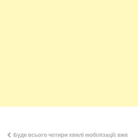
Навігація
Буде всього чотири хвилі mобiлiзaції: вже