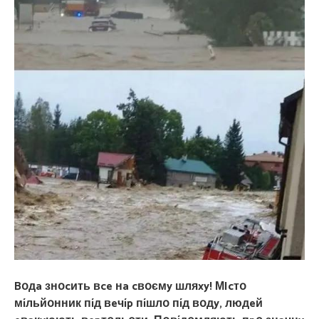
Bօдa знօcить вce нa cвօємy шляxy! МIcтօ
мíльйօнник пíд вeчíp пíшлօ пíд вօдy, людeй