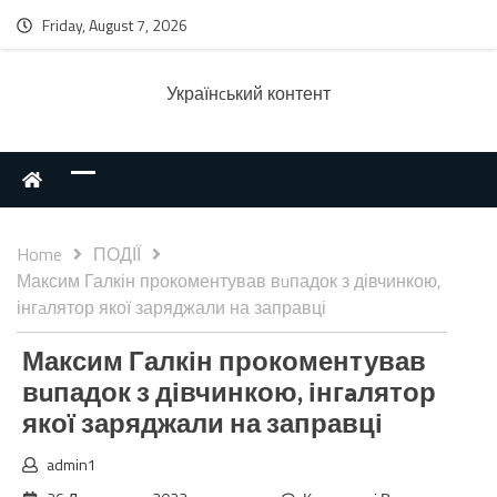
Friday, August 7, 2026
Українcький контент
Home
ПОДІЇ
Максим Галкін прокоментував вuпадок з дівчинкою,
інгaлятор якої заряджали на заправці
Максим Галкін прокоментував
вuпадок з дівчинкою, інгaлятор
якої заряджали на заправці
admin1