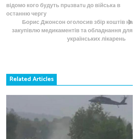
відомо кого будуть прuзвaтu до вiйськa в
записів
останню чергу
Борис Джонсон оголосив збір коштів на
закупівлю медикаментів та обладнання для
українських лікарень
Related Articles