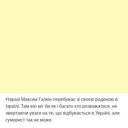
Наразі Максим Галкін перебуває зі своєю родиною в
Ізраїлі. Там він міг би як і багато хто розважатися, не
звертаючи уваги на те, що відбувається в Укрaїні, але
гуморист так не може.