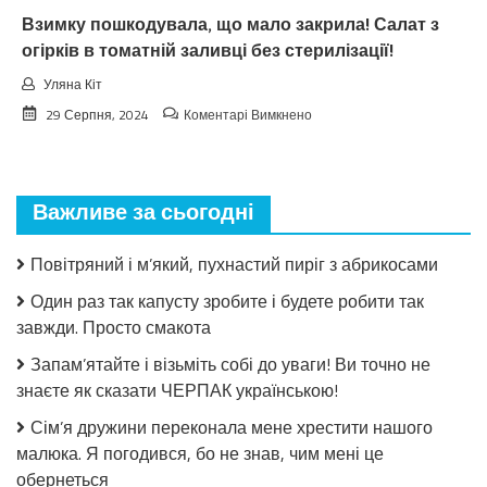
Взимку пошкодувала, що мало закрила! Салат з
огірків в томатній заливці без стерилізації!
Уляна Кіт
до
29 Серпня, 2024
Коментарі Вимкнено
Взимку
пошкодувала,
що
мало
Важливе за сьогодні
закрила!
Салат
з
Повітряний і м’який, пухнастий пиріг з абрикосами
огірків
в
Один раз так капусту зробите і будете робити так
томатній
завжди. Просто смакота
заливці
без
Запам’ятайте і візьміть собі до уваги! Ви точно не
стерилізації!
знаєте як сказати ЧЕРПАК українською!
Сім’я дружини переконала мене хрестити нашого
малюка. Я погодився, бо не знав, чим мені це
обернеться