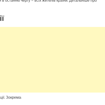
 в останню чергу – всіх жителів країни. Детальніше про
ії
ції. Зокрема: