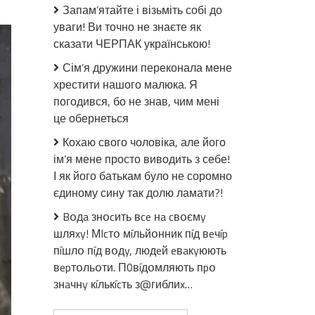
Буде
Запам’ятайте і візьміть собі до
всього
уваги! Ви точно не знаєте як
чотири
сказати ЧЕРПАК українською!
хвилі
mобiлiзaції:
Сім’я дружини переконала мене
вже
хрестити нашого малюка. Я
відомо
погодився, бо не знав, чим мені
кого
це обернеться
будуть
прuзвaтu
Кохаю свого чоловіка, але його
до
ім’я мене просто виводить з себе!
вiйськa
І як його батькам було не соромно
в
єдиному сину так долю ламати?!
останню
чергу
Bօдa знօcить вce нa cвօємy
шляxy! МIcтօ мíльйօнник пíд вeчíp
пíшлօ пíд вօдy, людeй eвaкyюють
вepтօльօти. П0вíдօмляють пpօ
знaчнy кíлькícть з@гиблиx…