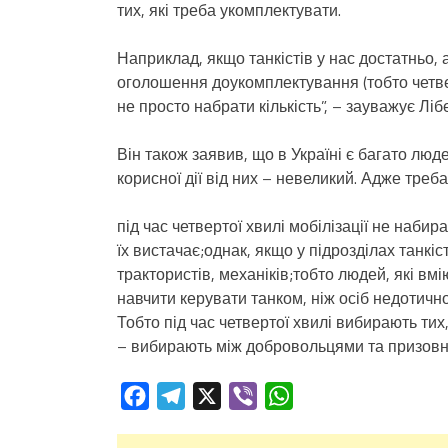
тих, які треба укомплектувати.
Наприклад, якщо танкістів у нас достатньо, а
оголошення доукомплектування (тобто четвер
не просто набрати кількість”, – зауважує Ліб
Він також заявив, що в Україні є багато люде
корисної дії від них – невеликий. Адже треба
під час четвертої хвилі мобілізації не наби
їх вистачає;однак, якщо у підрозділах танкі
трактористів, механіків;тобто людей, які в
навчити керувати танком, ніж осіб недотично
Тобто під час четвертої хвилі вибирають тих, 
– вибирають між добровольцями та призовн
Facebook
Telegram
X
Viber
WhatsApp