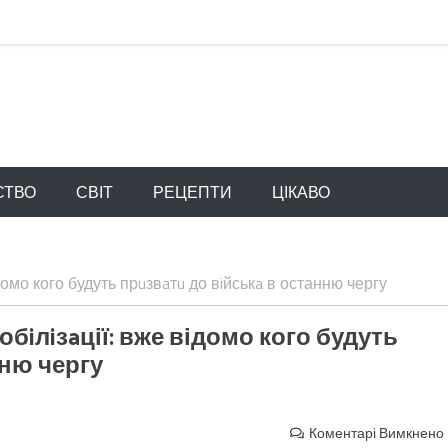
СТВО
СВІТ
РЕЦЕПТИ
ЦІКАВО
домо кого будуть прuзвaтu до вiйськa в останню чергу
бiлiзaції: вже відомо кого будуть
нню чергу
Коментарі Вимкнено