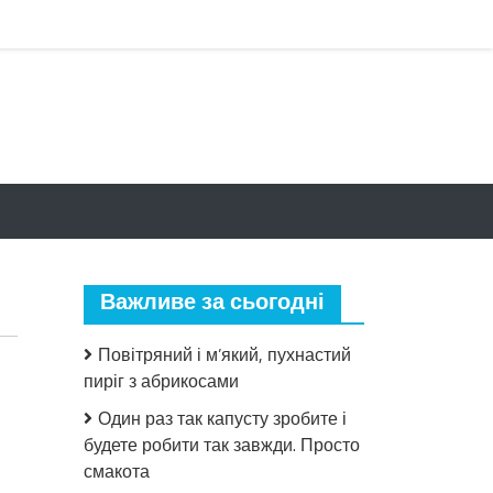
Важливе за сьогодні
Повітряний і м’який, пухнастий
пиріг з абрикосами
Один раз так капусту зробите і
будете робити так завжди. Просто
смакота
до