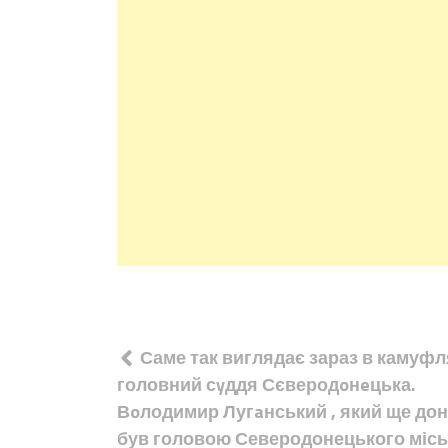
Навігація
Саме так виглядає зараз в камуфл
записів
головний сyддя Сєверодoнeцька.
Вoлодимир Лугaнський , який ще до
був головою Северодонецького місь