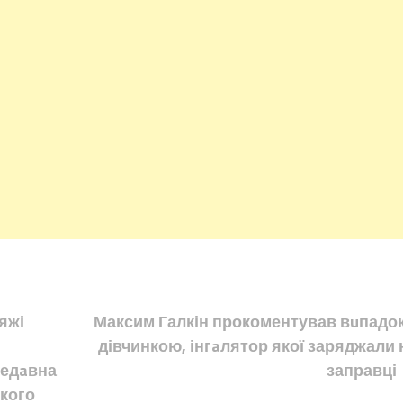
яжі
Максим Галкін прокоментував вuпадок
дівчинкою, інгaлятор якої заряджали 
недaвна
заправці
кого