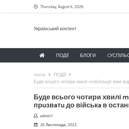
Thursday, August 6, 2026
Українcький контент
ПОДІЇ
БЛОГИ
CУСПІЛЬ
Home
ПОДІЇ
Буде всього чотири хвилі mобiлiзaції: вже ві
Буде всього чотири хвилі mо
прuзвaтu до вiйськa в оста
admin1
26 Листопада, 2022