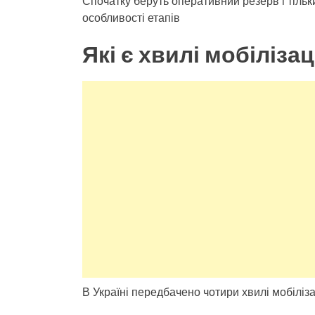
Спочатку беруть оперативний резерв і тільки
особливості етапів
Які є хвилі мобілізац
В Україні передбачено чотири хвилі мобіліза