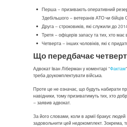
Перша – призивають оперативний резерв.
Здебільшого – ветеранів АТО чи бійців
Друга – строковиків, які служили до 201
Третя – офіцерів запасу та тих, хто має 
Четверта – інших чоловіків, які є прида
Що передбачає четверта
Адвокат Іван Ліберман у коментарі “
Фактам
треба доукомплектувати війська.
Проте це не означає, що будуть набирати пр
навідники, тому призиватимуть тих, хто добр
– заявив адвокат.
За його словами, коли в армії бракує людей
задовольнити цей недокомплект. Зокрема, ти