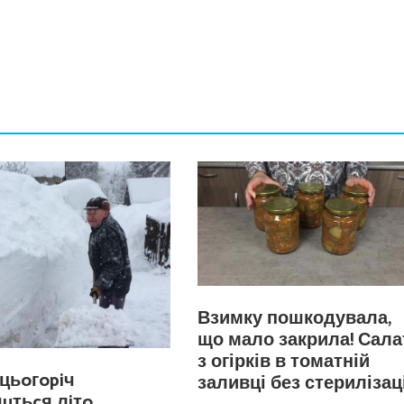
Взимку пошкодувала,
що мало закрила! Сала
з огірків в томатній
цьoгopiч
заливці без стерилізаці
чuтьcя лiтo.