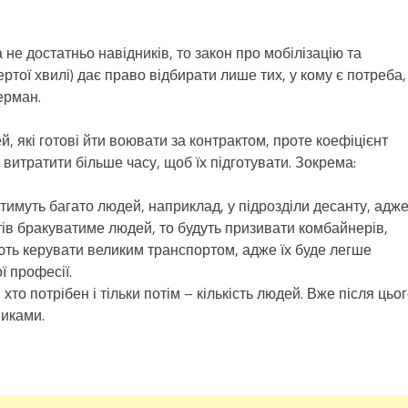
 не достатньо навідників, то закон про мобілізацію та
тої хвилі) дає право відбирати лише тих, у кому є потреба,
ерман.
й, які готові йти воювати за контрактом, проте коефіцієнт
 витратити більше часу, щоб їх підготувати. Зокрема:
ратимуть багато людей, наприклад, у підрозділи десанту, адж
стів бракуватиме людей, то будуть призивати комбайнерів,
міють керувати великим транспортом, адже їх буде легше
ї професії.
хто потрібен і тільки потім – кількість людей. Вже після цьо
иками.