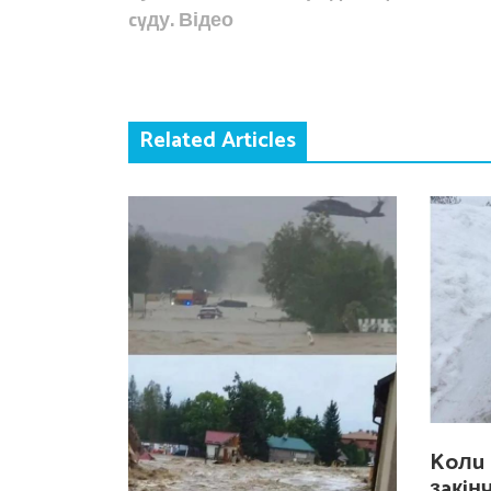
cyду. Відео
Related Articles
Koлu 
зaкiн