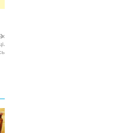
-х
і.
сь