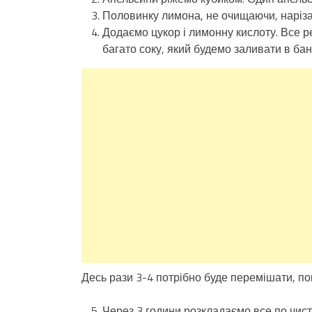
Половинку лимона, не очищаючи, нарізає
Додаємо цукор і лимонну кислоту. Все р
багато соку, який будемо заливати в бан
Десь рази 3-4 потрібно буде перемішати, по
Через 3 години розкладаємо все по чист