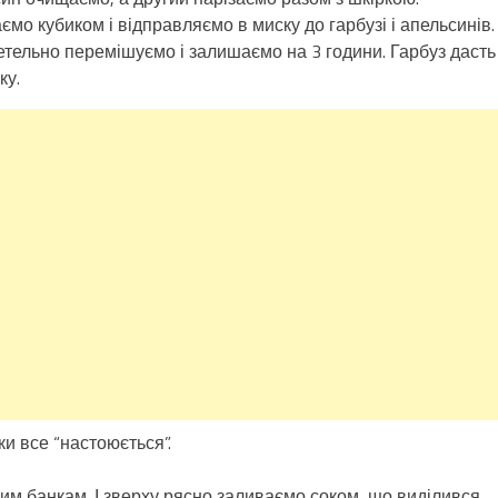
мо кубиком і відправляємо в миску до гарбузі і апельсинів.
етельно перемішуємо і залишаємо на 3 години. Гарбуз дасть
ку.
ки все “настоюється”.
им банкам. І зверху рясно заливаємо соком, що виділився.