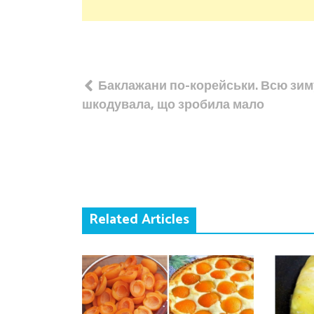
Навігація
Баклажани по-корейськи. Всю зим
записів
шкодувала, що зробила мало
Related Articles