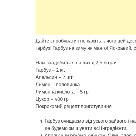
Дайте спробувати і не кажіть, з чого цей дес
гарбуз! Гарбуз на зиму як манго! Яскравий, 
Нам знадобиться на вихід 2,5 літра:
Гарбуз – 2 кг.
Апельсин – 2 шт.
Лимон – половинка
Лимонна кислота – 5 гр.
Цукор – 400 гр.
Покроковий рецепт приготування:
Гарбуз очищаємо від усього зайвого і на
де будемо змішувати всі інгредієнти.
Апельсини ріжемо кубиком. Один апельс