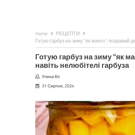
Home
РЕЦЕПТИ
Готую гарбуз на зиму “як манго”: яскравий де
Готую гарбуз на зиму “як ма
навіть нелюбітелі гарбуза
Уляна Кіт
31 Серпня, 2024