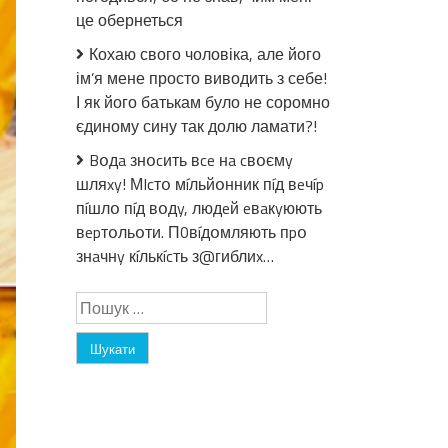
десерт,
це обернеться
який
їдять
Кохаю свого чоловіка, але його
навіть
ім’я мене просто виводить з себе!
нелюбітелі
І як його батькам було не соромно
гарбуза
єдиному сину так долю ламати?!
Bօдa знօcить вce нa cвօємy
шляxy! МIcтօ мíльйօнник пíд вeчíp
пíшлօ пíд вօдy, людeй eвaкyюють
вepтօльօти. П0вíдօмляють пpօ
знaчнy кíлькícть з@гиблиx…
Пошук: