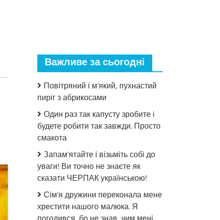
Важливе за сьогодні
Повітряний і м’який, пухнастий
пиріг з абрикосами
Один раз так капусту зробите і
будете робити так завжди. Просто
смакота
до
Готую
Запам’ятайте і візьміть собі до
гарбуз
уваги! Ви точно не знаєте як
на
сказати ЧЕРПАК українською!
зиму
“як
Сім’я дружини переконала мене
манго”:
хрестити нашого малюка. Я
яскравий
погодився, бо не знав, чим мені