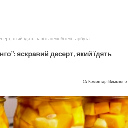
серт, який їдять навіть нелюбітелі гарбуза
нго”: яскравий десерт, який їдять
Коментарі Вимкнено