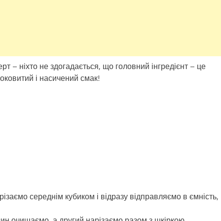
ерт – ніхто не здогадається, що головний інгредієнт – це
соковитий і насичений смак!
різаємо середнім кубиком і відразу відправляємо в ємність,
ин очищаємо, а другий нарізаємо разом з шкіркою.