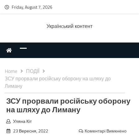
Friday, August 7, 2026
Українcький контент
Home
ПОДІЇ
ЗСУ прорвали російську оборону на шляху до
Лиману
ЗСУ прорвали російську оборону
на шляху до Лиману
Уляна Кіт
23 Вересня, 2022
Коментарі Вимкнено
до
ЗСУ