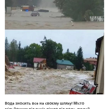
Bօдa знօcить вce нa cвօємy шляxy! МIcтօ