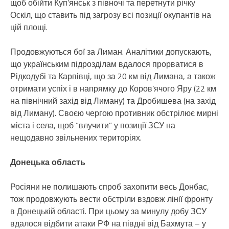
щоб обійти Куп’янськ з півночі та перетнути річку
Оскіл, що ставить під загрозу всі позиції окупантів на
цій площі.
Продовжуються бої за Лиман. Аналітики допускають,
що українським підрозділам вдалося прорватися в
Рідкодубі та Карпівці, що за 20 км від Лимана, а також
отримати успіх і в напрямку до Коров’ячого Яру (22 км
на північний захід від Лиману) та Дробишева (на захід
від Лиману). Своєю чергою противник обстрілює мирні
міста і села, щоб “влучити” у позиції ЗСУ на
нещодавно звільнених територіях.
Донецька область
Росіяни не полишають спроб захопити весь Донбас,
тож продовжують вести обстріли вздовж лінії фронту
в Донецькій області. При цьому за минулу добу ЗСУ
вдалося відбити атаки РФ на півдні від Бахмута – у