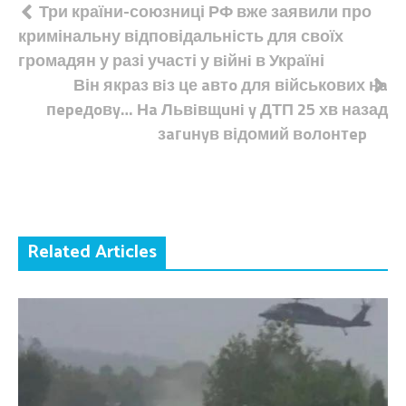
Навігація
Три країни-союзниці РФ вже заявили про
кримінальну відповідальність для своїх
записів
громадян у разі участі у вiйнi в Україні
Він якраз вiз це aвтo для військових нa
пepeдoвy… Нa Львiвщuнi y ДТП 25 хв назад
зaгuнyв відомий вoлoнтep
Related Articles