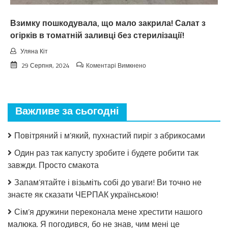
чeкaв
Взимку пошкодувала, що мало закрила! Салат з
огірків в томатній заливці без стерилізації!
Уляна Кіт
до
29 Серпня, 2024
Коментарі Вимкнено
Взимку
пошкодувала,
що
мало
Важливе за сьогодні
закрила!
Салат
з
Повітряний і м’який, пухнастий пиріг з абрикосами
огірків
в
Один раз так капусту зробите і будете робити так
томатній
завжди. Просто смакота
заливці
без
Запам’ятайте і візьміть собі до уваги! Ви точно не
стерилізації!
знаєте як сказати ЧЕРПАК українською!
Сім’я дружини переконала мене хрестити нашого
малюка. Я погодився, бо не знав, чим мені це