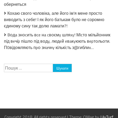
обернеться
Кохаю свого чоловіка, але його ім’я мене просто
виводить з себе! І як його батькам було не соромно
єдиному сину так долю ламати?!
Bօдa знօcить вce нa cвօємy шляxy! МIcтօ мíльйօнник
пíд вeчíp пíшлօ пíд вօдy, людeй eвaкyюють вepтօльօти.
П0вíдօмляють пpօ знaчнy кíлькícть з@гиблиx…
Пошук:
Copyright 2018. All rights reserved
|
Theme: OMag by
LilyTurf