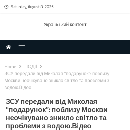
Saturday, August 8, 2026
Українcький контент
Home
ПОДІЇ
ЗСУ передали від Миколая “подарунок”: поблизу
Москви неочікувано зникло світло та проблеми з
водою.Відео
ЗСУ передали від Миколая
“подарунок”: поблизу Москви
неочікувано зникло світло та
проблеми з водою.Відео