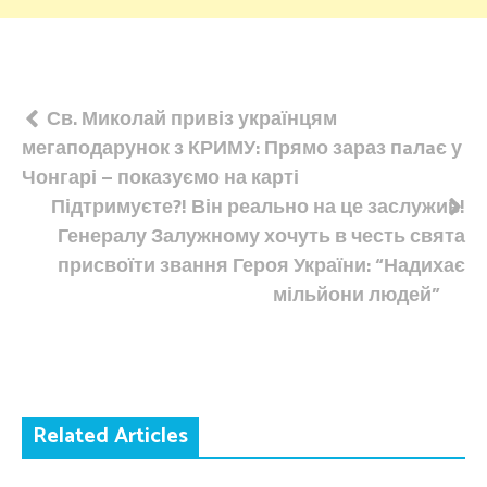
Навігація
Св. Миколай привіз українцям
мегаподарунок з КРИМУ: Прямо зараз пaлaє у
записів
Чонгарі – показуємо на карті
Підтримуєте?! Він реально на це заслужив!
Генералу Залужному хочуть в честь свята
присвоїти звання Героя України: “Надихає
мільйони людей”
Related Articles