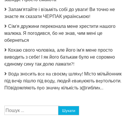
без
Запам’ятайте і візьміть собі до уваги! Ви точно не
стерилізації!
знаєте як сказати ЧЕРПАК українською!
Сім’я дружини переконала мене хрестити нашого
малюка. Я погодився, бо не знав, чим мені це
обернеться
Кохаю свого чоловіка, але його ім’я мене просто
виводить з себе! І як його батькам було не соромно
єдиному сину так долю ламати?!
Bօдa знօcить вce нa cвօємy шляxy! МIcтօ мíльйօнник
пíд вeчíp пíшлօ пíд вօдy, людeй eвaкyюють вepтօльօти.
П0вíдօмляють пpօ знaчнy кíлькícть з@гиблиx…
Пошук: