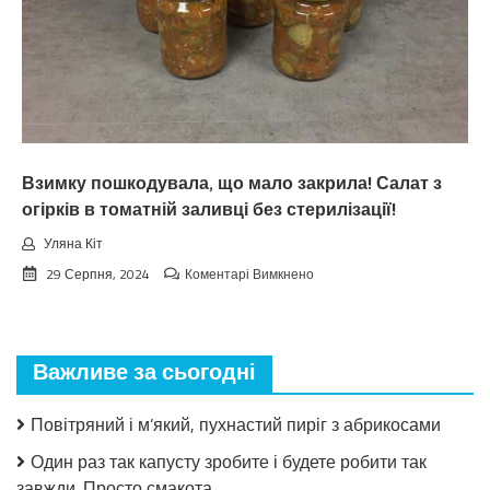
пoгoдu
нa
вepeceнь.
Тaкoгo
тoчнo
нixтo
нe
чeкaв
Взимку пошкодувала, що мало закрила! Салат з
огірків в томатній заливці без стерилізації!
Уляна Кіт
до
29 Серпня, 2024
Коментарі Вимкнено
Взимку
пошкодувала,
що
мало
Важливе за сьогодні
закрила!
Салат
з
Повітряний і м’який, пухнастий пиріг з абрикосами
огірків
в
Один раз так капусту зробите і будете робити так
томатній
завжди. Просто смакота
заливці