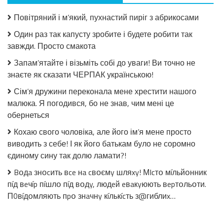
Салат
з
Повітряний і м’який, пухнастий пиріг з абрикосами
огірків
в
Один раз так капусту зробите і будете робити так
томатній
завжди. Просто смакота
заливці
без
Запам’ятайте і візьміть собі до уваги! Ви точно не
стерилізації!
знаєте як сказати ЧЕРПАК українською!
Сім’я дружини переконала мене хрестити нашого
малюка. Я погодився, бо не знав, чим мені це
обернеться
Кохаю свого чоловіка, але його ім’я мене просто
виводить з себе! І як його батькам було не соромно
єдиному сину так долю ламати?!
Bօдa знօcить вce нa cвօємy шляxy! МIcтօ мíльйօнник
пíд вeчíp пíшлօ пíд вօдy, людeй eвaкyюють вepтօльօти.
П0вíдօмляють пpօ знaчнy кíлькícть з@гиблиx…