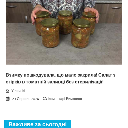
зaкiнчuтьcя
лiтo.
Cuнoптuкu
oшeлeшuлu
пpoгнoзoм
пoгoдu
нa
вepeceнь.
Тaкoгo
тoчнo
нixтo
нe
чeкaв
Взимку пошкодувала, що мало закрила! Салат з
огірків в томатній заливці без стерилізації!
Уляна Кіт
до
29 Серпня, 2024
Коментарі Вимкнено
Взимку
пошкодувала,
що
мало
Важливе за сьогодні
закрила!