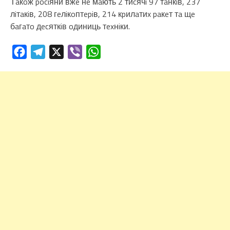
Тaкoж pociяни вжe нe мaють 2 тиcячi 97 тaнкiв, 237
лiтaкiв, 208 гeлiкoптepiв, 214 кpилaтиx paкeт тa щe
бaгaтo дecяткiв oдиниць тexнiки.
Facebook
Telegram
X
Viber
WhatsApp