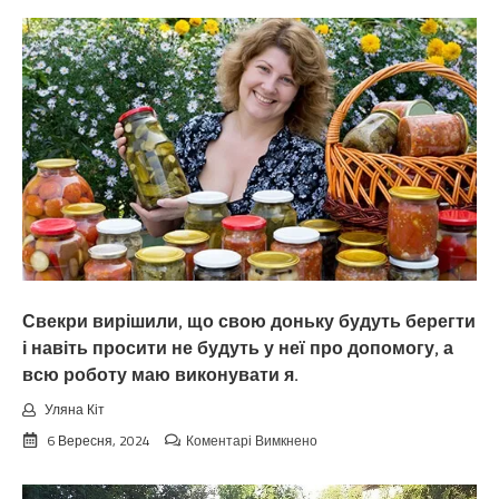
Свекри вирішили, що свою доньку будуть берегти
і навіть просити не будуть у неї про допомогу, а
всю роботу маю виконувати я.
Уляна Кіт
до
6 Вересня, 2024
Коментарі Вимкнено
Свекри
вирішили,