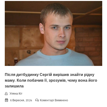
виховав
та
виростив
доньку,
а
вона
тепер
про
мене
і
не
згадує.
Після дитбудинку Сергій вирішив знайти рідну
маму. Коли побачив її, зрозумів, чому вона його
залишила
Уляна Кіт
до
6 Вересня, 2024
Коментарі Вимкнено
Після