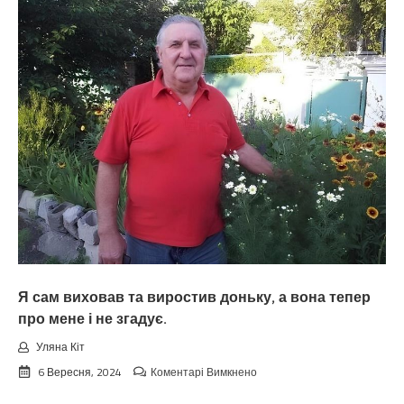
що
свою
доньку
будуть
берегти
і
навіть
просити
не
будуть
у
неї
про
допомогу,
а
всю
роботу
маю
виконувати
Я сам виховав та виростив доньку, а вона тепер
я.
про мене і не згадує.
Уляна Кіт
до
6 Вересня, 2024
Коментарі Вимкнено
Я
сам