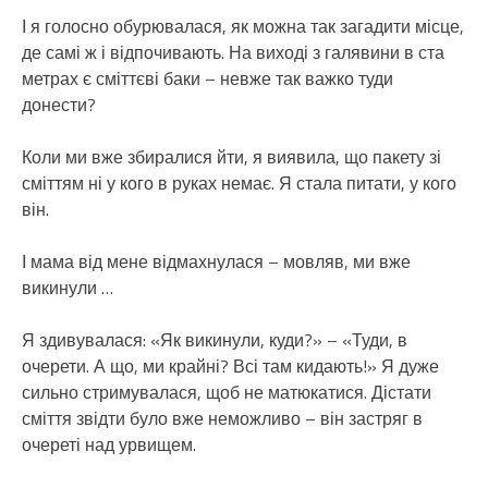
І я голосно обурювалася, як можна так загадити місце,
де самі ж і відпочивають. На виході з галявини в ста
метрах є сміттєві баки – невже так важко туди
донести?
Коли ми вже збиралися йти, я виявила, що пакету зі
сміттям ні у кого в руках немає. Я стала питати, у кого
він.
І мама від мене відмахнулася – мовляв, ми вже
викинули …
Я здивувалася: «Як викинули, куди?» – «Туди, в
очерети. А що, ми крайні? Всі там кидають!» Я дуже
сильно стримувалася, щоб не матюкатися. Дістати
сміття звідти було вже неможливо – він застряг в
очереті над урвищем.