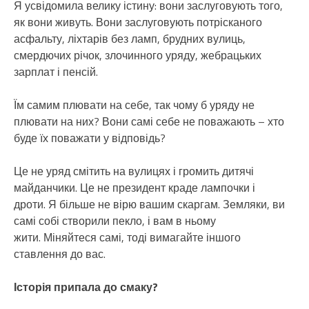
Я усвідомила велику істину: вони заслуговують того,
як вони живуть. Вони заслуговують потрісканого
асфальту, ліхтарів без ламп, брудних вулиць,
смердючих річок, злочинного уряду, жебрацьких
зарплат і пенсій.
Їм самим плювати на себе, так чому б уряду не
плювати на них? Вони самі себе не поважають – хто
буде їх поважати у відповідь?
Це не уряд смітить на вулицях і громить дитячі
майданчики. Це не президент краде лампочки і
дроти. Я більше не вірю вашим скаргам. Земляки, ви
самі собі створили пекло, і вам в ньому
жити. Міняйтеся самі, тоді вимагайте іншого
ставлення до вас.
Історія припала до смаку?