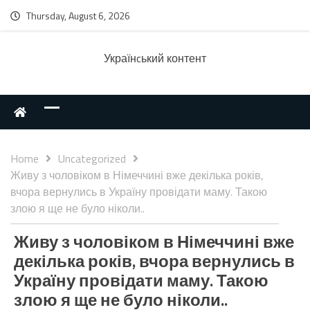
Thursday, August 6, 2026
Українcький контент
Home
Uncategorized
Живу з чоловіком в Німеччині вже декілька років,
вчора вернулись в Україну провідати маму. Такою
злою я ще не було ніколи..
Живу з чоловіком в Німеччині вже
декілька років, вчора вернулись в
Україну провідати маму. Такою
злою я ще не було ніколи..