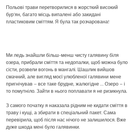
Польові трави перетворилися в жорсткий високий
бур’ян, багато місць випалені або закидані
пластиковим сміттям. Я була так розчарована!
Ми ледь знайшли більш-менш чисту галявину біля
озера, прибрали сміття та недопалки, щоб можна було
сісти, розвели вогонь в мангалі. Шашлик вийшов
смачний, але вигляд моєї улюбленої галявини мене
пригнічував – все таке брудне, жалюгідне … Озеро – і
то помутніло. Зайти в нього поплавати я не ризикнула.
З самого початку я наказала рідним не кидати сміття в
траву і кущі, а збирати в спеціальний пакет. Сама
перевірила, щоб після нас нічого не залишилося. Вже
дуже шкода мені було галявинки.