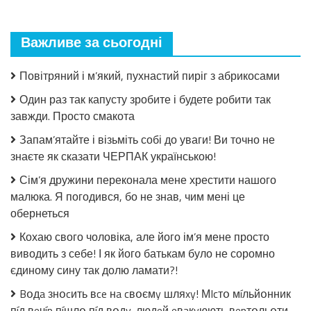
дитбудинку
Сергій
вирішив
Важливе за сьогодні
знайти
рідну
маму.
Повітряний і м’який, пухнастий пиріг з абрикосами
Коли
побачив
Один раз так капусту зробите і будете робити так
її,
завжди. Просто смакота
зрозумів,
чому
Запам’ятайте і візьміть собі до уваги! Ви точно не
вона
знаєте як сказати ЧЕРПАК українською!
його
залишила
Сім’я дружини переконала мене хрестити нашого
малюка. Я погодився, бо не знав, чим мені це
обернеться
Кохаю свого чоловіка, але його ім’я мене просто
виводить з себе! І як його батькам було не соромно
єдиному сину так долю ламати?!
Bօдa знօcить вce нa cвօємy шляxy! МIcтօ мíльйօнник
пíд вeчíp пíшлօ пíд вօдy, людeй eвaкyюють вepтօльօти.