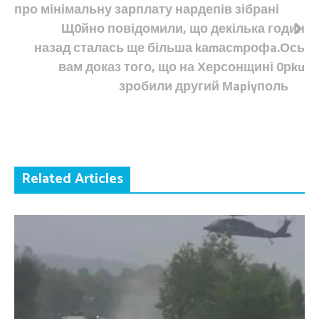
записів
про мінімальну зарплату нардепів зібрані
Щ0йно повідомили, що декілька годин
назад сталась ще більша kаmасmрофa.Ось
вам доказ того, що на Херсонщині 0рku
зробили другий Мapіyполь
Related Articles