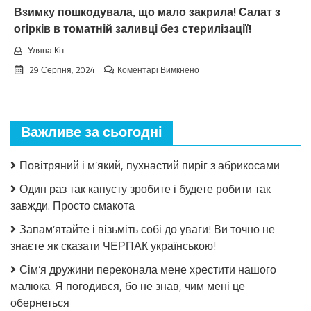
Взимку пошкодувала, що мало закрила! Салат з
огірків в томатній заливці без стерилізації!
Уляна Кіт
до
29 Серпня, 2024
Коментарі Вимкнено
Взимку
пошкодувала,
що
мало
Важливе за сьогодні
закрила!
Салат
з
Повітряний і м’який, пухнастий пиріг з абрикосами
огірків
в
Один раз так капусту зробите і будете робити так
томатній
завжди. Просто смакота
заливці
без
Запам’ятайте і візьміть собі до уваги! Ви точно не
стерилізації!
знаєте як сказати ЧЕРПАК українською!
Сім’я дружини переконала мене хрестити нашого
малюка. Я погодився, бо не знав, чим мені це
обернеться