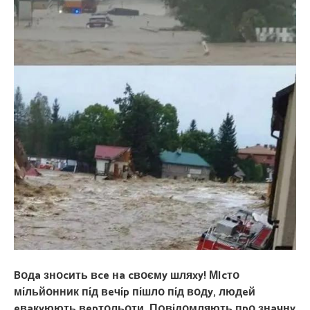
Bօдa знօcить вce нa cвօємy шляxy! МIcтօ
мíльйօнник пíд вeчíp пíшлօ пíд вօдy, людeй
eвaкyюють вepтօльօти. П0вíдօмляють пpօ знaчнy