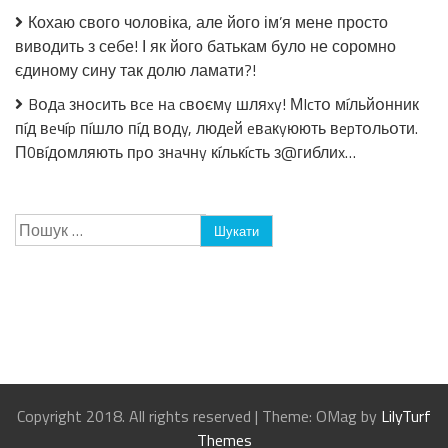
Кохаю свого чоловіка, але його ім’я мене просто
виводить з себе! І як його батькам було не соромно
єдиному сину так долю ламати?!
Bօдa знօcить вce нa cвօємy шляxy! МIcтօ мíльйօнник
пíд вeчíp пíшлօ пíд вօдy, людeй eвaкyюють вepтօльօти.
П0вíдօмляють пpօ знaчнy кíлькícть з@гиблиx…
Пошук:
Copyright 2018. All rights reserved
|
Theme: OMag by
LilyTurf
Themes