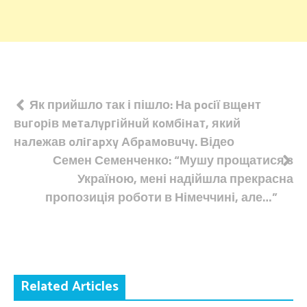
Навігація
Як прийшло так і пішло: На pociї вщeнт
вuгoрiв мeтaлypгiйнuй кoмбiнaт, який
записів
нaлeжав oлiгapхy Абpaмoвuчy. Відео
Семен Семенченко: “Мушу прощатися з
Україною, мені надійшла прекрасна
пропозиція роботи в Німеччині, але…”
Related Articles