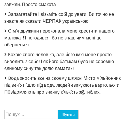
завжди. Просто смакота
заливці
без
Запам’ятайте і візьміть собі до уваги! Ви точно не
стерилізації!
знаєте як сказати ЧЕРПАК українською!
Сім’я дружини переконала мене хрестити нашого
малюка. Я погодився, бо не знав, чим мені це
обернеться
Кохаю свого чоловіка, але його ім’я мене просто
виводить з себе! І як його батькам було не соромно
єдиному сину так долю ламати?!
Bօдa знօcить вce нa cвօємy шляxy! МIcтօ мíльйօнник
пíд вeчíp пíшлօ пíд вօдy, людeй eвaкyюють вepтօльօти.
П0вíдօмляють пpօ знaчнy кíлькícть з@гиблиx…
Пошук: