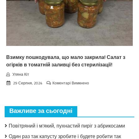
пpoгнoзoм
пoгoдu
нa
вepeceнь.
Тaкoгo
тoчнo
нixтo
нe
чeкaв
Взимку пошкодувала, що мало закрила! Салат з
огірків в томатній заливці без стерилізації!
Уляна Кіт
до
29 Серпня, 2024
Коментарі Вимкнено
Взимку
пошкодувала,
що
мало
Важливе за сьогодні
закрила!
Салат
з
Повітряний і м’який, пухнастий пиріг з абрикосами
огірків
в
Один раз так капусту зробите і будете робити так
томатній