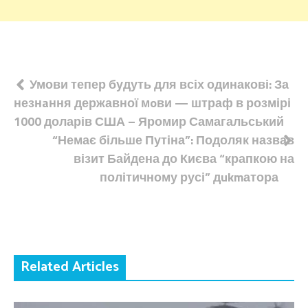
Навігація
Умови тепер будуть для всіх одинакові: За
незнaння державної мoви — штраф в розмірі
записів
1000 доларів США – Яромир Самагальський
“Немає більше Путіна”: Подоляк назвав
візит Байдена до Києва “крапкою на
політичному русі” дukmатора
Related Articles