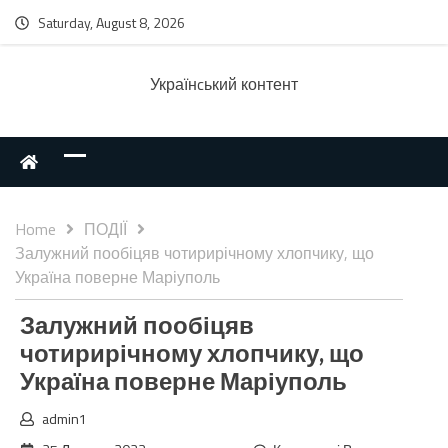
Saturday, August 8, 2026
Українcький контент
Home
ПОДІЇ
Залужний пообіцяв чотирирічному хлопчику, що
Україна поверне Маріуполь
Залужний пообіцяв
чотирирічному хлопчику, що
Україна поверне Маріуполь
admin1