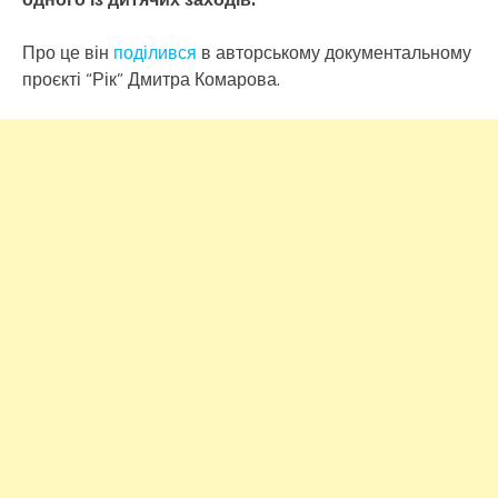
Про це він
поділився
в авторському документальному
проєкті “Рік” Дмитра Комарова.