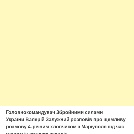
Головнокомандувач Збройними силами
України Валерій Залужний розповів про щемливу
розмову 4-річним хлопчиком з Маріуполя під час
одного із дитячих заходів.