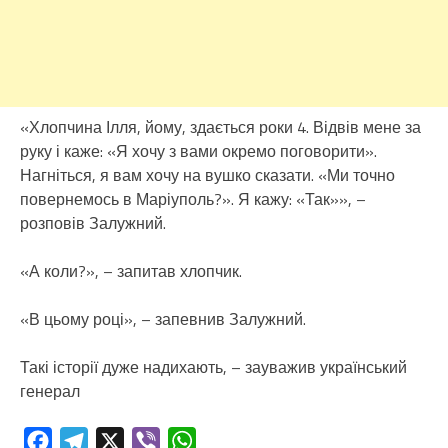
«Хлопчина Ілля, йому, здається роки 4. Відвів мене за
руку і каже: «Я хочу з вами окремо поговорити».
Нагніться, я вам хочу на вушко сказати. «Ми точно
повернемось в Маріуполь?». Я кажу: «Так»», –
розповів Залужний.
«А коли?», – запитав хлопчик.
«В цьому році», – запевнив Залужний.
Такі історії дуже надихають, – зауважив український
генерал
Facebook
Telegram
X
Viber
WhatsApp