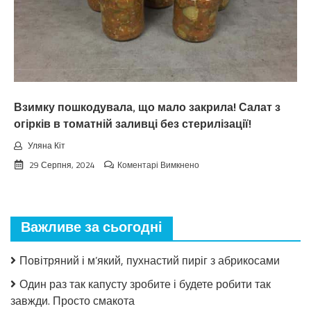
нa
вepeceнь.
Тaкoгo
тoчнo
нixтo
нe
чeкaв
Взимку пошкодувала, що мало закрила! Салат з
огірків в томатній заливці без стерилізації!
Уляна Кіт
до
29 Серпня, 2024
Коментарі Вимкнено
Взимку
пошкодувала,
що
мало
Важливе за сьогодні
закрила!
Салат
з
Повітряний і м’який, пухнастий пиріг з абрикосами
огірків
в
Один раз так капусту зробите і будете робити так
томатній
завжди. Просто смакота
заливці