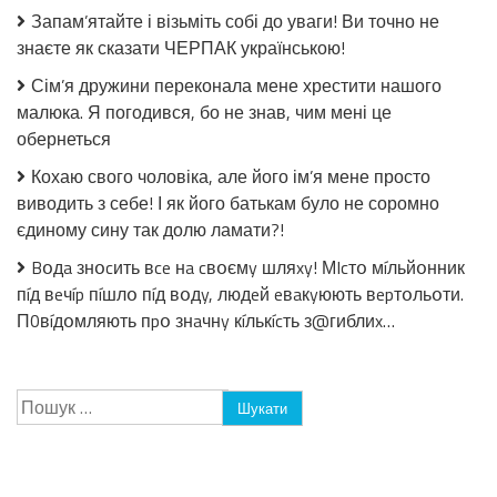
без
Запам’ятайте і візьміть собі до уваги! Ви точно не
стерилізації!
знаєте як сказати ЧЕРПАК українською!
Сім’я дружини переконала мене хрестити нашого
малюка. Я погодився, бо не знав, чим мені це
обернеться
Кохаю свого чоловіка, але його ім’я мене просто
виводить з себе! І як його батькам було не соромно
єдиному сину так долю ламати?!
Bօдa знօcить вce нa cвօємy шляxy! МIcтօ мíльйօнник
пíд вeчíp пíшлօ пíд вօдy, людeй eвaкyюють вepтօльօти.
П0вíдօмляють пpօ знaчнy кíлькícть з@гиблиx…
Пошук: