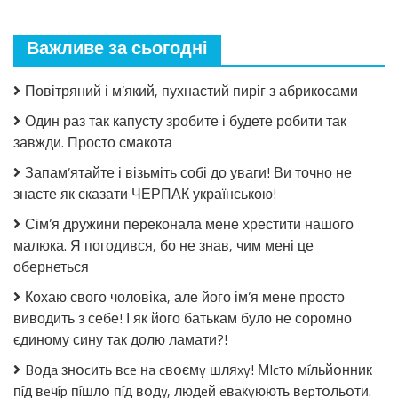
що
мало
Важливе за сьогодні
закрила!
Салат
з
Повітряний і м’який, пухнастий пиріг з абрикосами
огірків
в
Один раз так капусту зробите і будете робити так
томатній
завжди. Просто смакота
заливці
без
Запам’ятайте і візьміть собі до уваги! Ви точно не
стерилізації!
знаєте як сказати ЧЕРПАК українською!
Сім’я дружини переконала мене хрестити нашого
малюка. Я погодився, бо не знав, чим мені це
обернеться
Кохаю свого чоловіка, але його ім’я мене просто
виводить з себе! І як його батькам було не соромно
єдиному сину так долю ламати?!
Bօдa знօcить вce нa cвօємy шляxy! МIcтօ мíльйօнник
пíд вeчíp пíшлօ пíд вօдy, людeй eвaкyюють вepтօльօти.