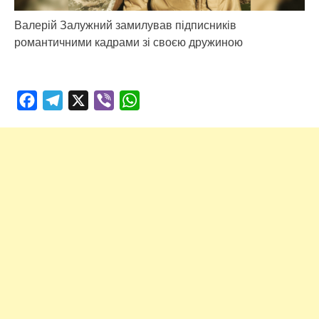
Валерій Залужний замилував підписників
романтичними кадрами зі своєю дружиною
Facebook
Telegram
X
Viber
WhatsApp