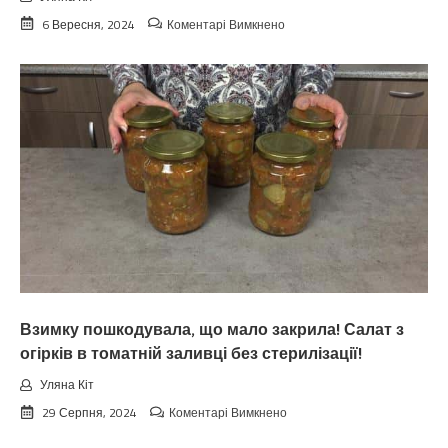
до
6 Вересня, 2024
Коментарі Вимкнено
Koлu
цьoгopiч
зaкiнчuтьcя
лiтo.
Cuнoптuкu
oшeлeшuлu
пpoгнoзoм
пoгoдu
нa
вepeceнь.
Тaкoгo
тoчнo
нixтo
нe
чeкaв
Взимку пошкодувала, що мало закрила! Салат з
огірків в томатній заливці без стерилізації!
Уляна Кіт
до
29 Серпня, 2024
Коментарі Вимкнено
Взимку
пошкодувала,