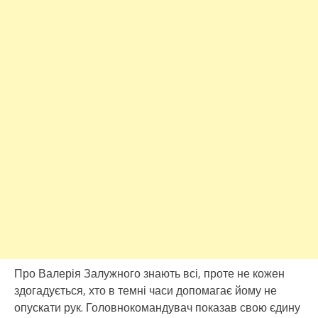
Про Валерія Залужного знають всі, проте не кожен
здогадується, хто в темні часи допомагає йому не
опускати рук. Головнокомандувач показав свою єдину