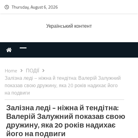
Thursday, August 6, 2026
Українcький контент
Home
ПОДІЇ
Залізна леді – ніжна й тендітна: Валерій Залужний
показав свою дружину, яка 20 років надихає його
на подвиги
Залізна леді – ніжна й тендітна:
Валерій Залужний показав свою
дружину, яка 20 років надихає
його на подвиги