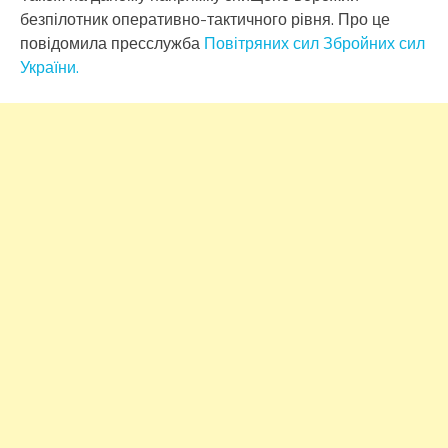
безпілотник оперативно-тактичного рівня. Про це
повідомила пресслужба
Повітряних сил Збройних сил
України.