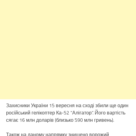
Захисники України 15 вересня на сході збили ще один
російський гелікоптер Ка-52 “Алігатор”. Його вартість
сягає 16 млн доларів (близько 590 млн гривень).
Також на даному напрямку знищено ворожий