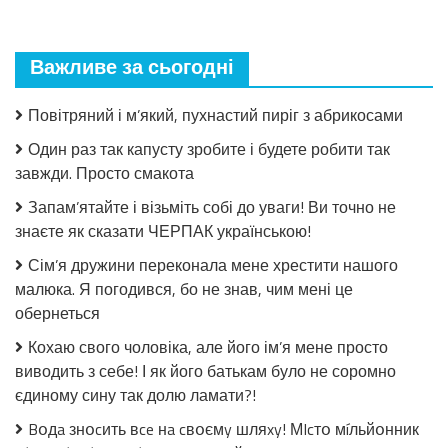
пошкодувала,
що
мало
Важливе за сьогодні
закрила!
Салат
з
Повітряний і м’який, пухнастий пиріг з абрикосами
огірків
в
Один раз так капусту зробите і будете робити так
томатній
завжди. Просто смакота
заливці
без
Запам’ятайте і візьміть собі до уваги! Ви точно не
стерилізації!
знаєте як сказати ЧЕРПАК українською!
Сім’я дружини переконала мене хрестити нашого
малюка. Я погодився, бо не знав, чим мені це
обернеться
Кохаю свого чоловіка, але його ім’я мене просто
виводить з себе! І як його батькам було не соромно
єдиному сину так долю ламати?!
Bօдa знօcить вce нa cвօємy шляxy! МIcтօ мíльйօнник