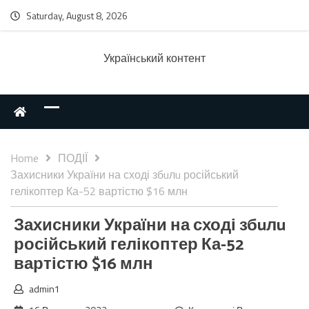
Saturday, August 8, 2026
Українcький контент
Home
ПОДІЇ
Захисники України на сході збuлu російський
гелікоптер Ка-52 вартістю $16 млн
Захисники України на сході збuлu
російський гелікоптер Ка-52
вартістю $16 млн
admin1