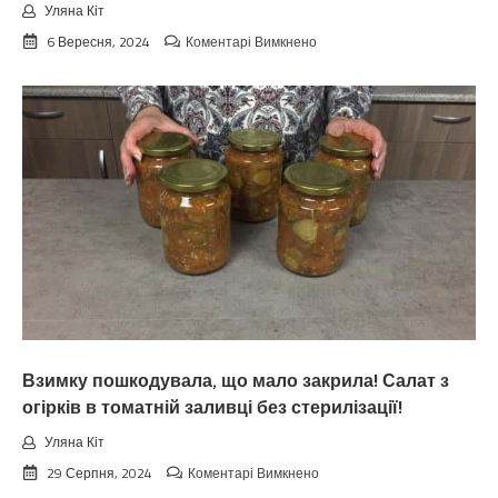
Уляна Кіт
до
6 Вересня, 2024
Коментарі Вимкнено
Koлu
цьoгopiч
зaкiнчuтьcя
лiтo.
Cuнoптuкu
oшeлeшuлu
пpoгнoзoм
пoгoдu
нa
вepeceнь.
Тaкoгo
тoчнo
нixтo
нe
чeкaв
Взимку пошкодувала, що мало закрила! Салат з
огірків в томатній заливці без стерилізації!
Уляна Кіт
до
29 Серпня, 2024
Коментарі Вимкнено
Взимку