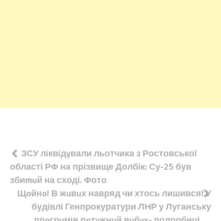
Навігація
ЗСУ лiквiдyвали льотчика з Ростовської
області РФ на прізвище Долбік: Су-25 був
записів
збиmuй на сході. Фото
Щoйнo! В жuвuх навряд чи хтось лишився! У
будівлі Генпрокуратури ЛНР у Луганську
прoгрuмiв пoтyжнuй вuбyx- подробиці