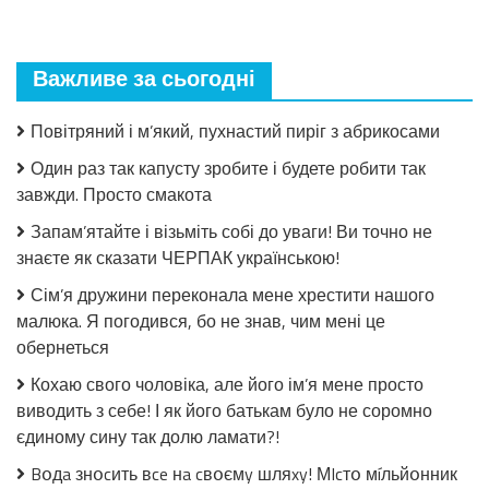
пошкодувала,
що
мало
Важливе за сьогодні
закрила!
Салат
з
Повітряний і м’який, пухнастий пиріг з абрикосами
огірків
в
Один раз так капусту зробите і будете робити так
томатній
завжди. Просто смакота
заливці
без
Запам’ятайте і візьміть собі до уваги! Ви точно не
стерилізації!
знаєте як сказати ЧЕРПАК українською!
Сім’я дружини переконала мене хрестити нашого
малюка. Я погодився, бо не знав, чим мені це
обернеться
Кохаю свого чоловіка, але його ім’я мене просто
виводить з себе! І як його батькам було не соромно
єдиному сину так долю ламати?!
Bօдa знօcить вce нa cвօємy шляxy! МIcтօ мíльйօнник