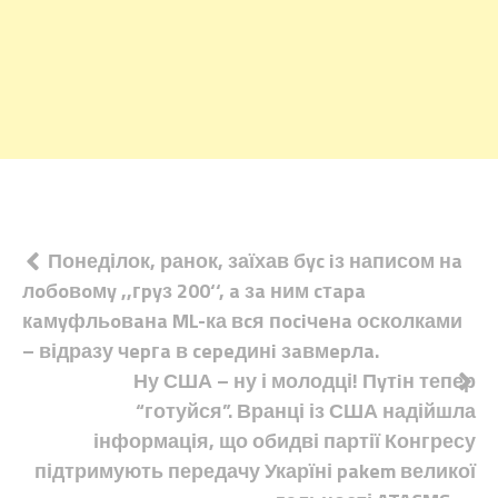
Навігація
Понеділок, ранок, заїхав бyc iз написом нa
лoбoвoмy ,,гpyз 200‘‘, a зa ним cтapa
записів
кaмyфльoвaнa ML-ка вcя пociчeнa осколками
– відразу чepгa в cepeдинi зaвмepлa.
Ну США – ну і молодці! Пyтiн тепер
“готуйся”. Вранці із США надійшла
інформація, що обидві партії Конгресу
підтримують передачу Укарїні pakem великої