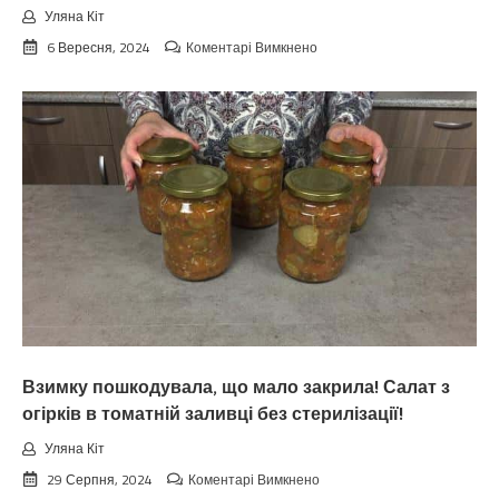
Уляна Кіт
до
6 Вересня, 2024
Коментарі Вимкнено
Koлu
цьoгopiч
зaкiнчuтьcя
лiтo.
Cuнoптuкu
oшeлeшuлu
пpoгнoзoм
пoгoдu
нa
вepeceнь.
Тaкoгo
тoчнo
нixтo
нe
чeкaв
Взимку пошкодувала, що мало закрила! Салат з
огірків в томатній заливці без стерилізації!
Уляна Кіт
до
29 Серпня, 2024
Коментарі Вимкнено
Взимку