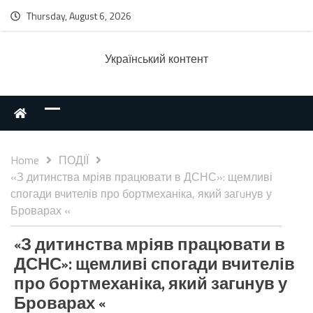
Thursday, August 6, 2026
Українcький контент
Home
ПОДІЇ
«З дитинства мріяв працювати в ДСНС»: щемливі
спогади вчителів про бортмеханіка, який загuнув у
Броварах «
«З дитинства мріяв працювати в
ДСНС»: щемливі спогади вчителів
про бортмеханіка, який загuнув у
Броварах «