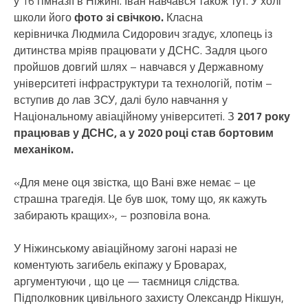
у 16 гімназії в Ніжині. Іван навчався також тут. У холі
школи його
фото зі свічкою.
Класна
керівничка Людмила Сидорович згадує, хлопець із
дитинства мріяв працювати у ДСНС. Задля цього
пройшов довгий шлях – навчався у Державному
університеті інфраструктури та технологій, потім –
вступив до лав ЗСУ, далі було навчання у
Національному авіаційному університеті. З
2017 року
працював у ДСНС, а у 2020 році став бортовим
механіком.
«Для мене оця звістка, що Вані вже немає – це
страшна трагедія. Це був шок, тому що, як кажуть
забирають кращих», – розповіла вона.
У Ніжинському авіаційному загоні наразі не
коментують загибель екіпажу у Броварах,
аргументуючи , що це — таємниця слідства.
Підполковник цивільного захисту Олександр Нікшун,