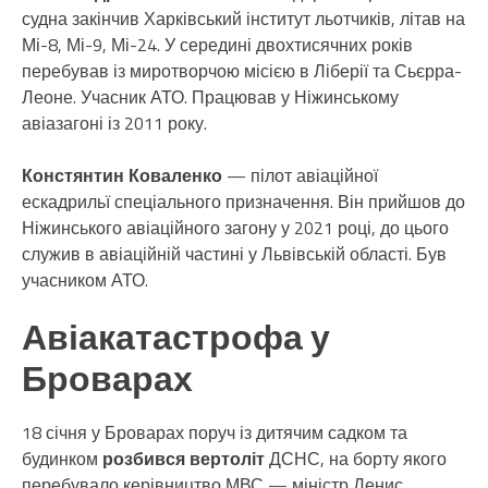
судна закінчив Харківський інститут льотчиків, літав на
Мі-8, Мі-9, Мі-24. У середині двохтисячних років
перебував із миротворчою місією в Ліберії та Сьєрра-
Леоне. Учасник АТО. Працював у Ніжинському
авіазагоні із 2011 року.
Констянтин Коваленко
— пілот авіаційної
ескадрильї спеціального призначення. Він прийшов до
Ніжинського авіаційного загону у 2021 році, до цього
служив в авіаційній частині у Львівській області. Був
учасником АТО.
Авіакатастрофа у
Броварах
18 січня у Броварах поруч із дитячим садком та
будинком
розбився вертоліт
ДСНС, на борту якого
перебувало керівництво МВС — міністр Денис