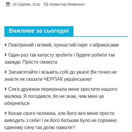
до
29 Серпня, 2024
Коментарі Вимкнено
Взимку
пошкодувала,
що
мало
Важливе за сьогодні
закрила!
Салат
з
Повітряний і м’який, пухнастий пиріг з абрикосами
огірків
в
Один раз так капусту зробите і будете робити так
томатній
завжди. Просто смакота
заливці
без
Запам’ятайте і візьміть собі до уваги! Ви точно не
стерилізації!
знаєте як сказати ЧЕРПАК українською!
Сім’я дружини переконала мене хрестити нашого
малюка. Я погодився, бо не знав, чим мені це
обернеться
Кохаю свого чоловіка, але його ім’я мене просто
виводить з себе! І як його батькам було не соромно
єдиному сину так долю ламати?!