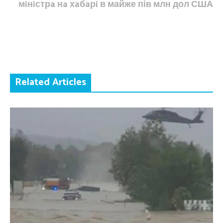
мiнiстрa нa хaбaрi в майже пів млн дол США
Related Articles