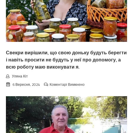
Свекри вирішили, що свою доньку будуть берегти
і навіть просити не будуть у неї про допомогу, а
всю роботу маю виконувати я.
Уляна Кіт
до
6 Вересня, 2024
Коментарі Вимкнено
Свекри
вирішили,
що
свою
доньку
будуть
берегти
і
навіть