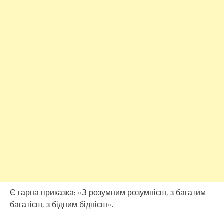
Є гарна приказка: «З розумним розумнієш, з багатим
багатієш, з бідним біднієш».