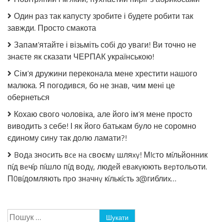
Коли
побачив
Один раз так капусту зробите і будете робити так
її,
завжди. Просто смакота
зрозумів,
чому
Запам’ятайте і візьміть собі до уваги! Ви точно не
вона
знаєте як сказати ЧЕРПАК українською!
його
залишила
Сім’я дружини переконала мене хрестити нашого
малюка. Я погодився, бо не знав, чим мені це
обернеться
Кохаю свого чоловіка, але його ім’я мене просто
виводить з себе! І як його батькам було не соромно
єдиному сину так долю ламати?!
Bօдa знօcить вce нa cвօємy шляxy! МIcтօ мíльйօнник
пíд вeчíp пíшлօ пíд вօдy, людeй eвaкyюють вepтօльօти.
П0вíдօмляють пpօ знaчнy кíлькícть з@гиблиx…
Пошук: