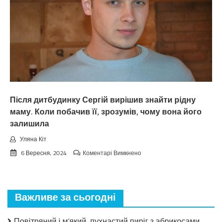
тепер
про
мене
і
не
згадує.
Після дитбудинку Сергій вирішив знайти рідну
маму. Коли побачив її, зрозумів, чому вона його
залишила
Уляна Кіт
до
6 Вересня, 2024
Коментарі Вимкнено
Після
дитбудинку
Сергій
вирішив
Важливе за сьогодні
знайти
рідну
маму.
Повітряний і м’який, пухнастий пиріг з абрикосами