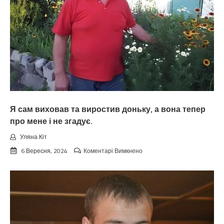
просити
не
будуть
у
неї
про
допомогу,
а
всю
роботу
маю
виконувати
Я сам виховав та виростив доньку, а вона тепер
я.
про мене і не згадує.
Уляна Кіт
до
6 Вересня, 2024
Коментарі Вимкнено
Я
сам
виховав
та
виростив
доньку,
а
вона