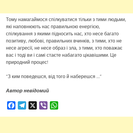
Тому намагаймося спілкуватися тільки з тими людьми,
які наповнюють нас правильною енергією,
спілкування з якими підносить нас, хто несе багато
позитиву, любові, правильних вчинків, з тими, хто не
несе агресії, не несе образ і зла, з тими, хто поважає
вас і тоді ви і самі стаєте набагато цікавішими. Це
природний процес!
“З ким поведешся, від того й наберешся …”
Автор невідомий
Facebook
Telegram
X
Viber
WhatsApp