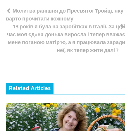
Навігація
Молитва ранішня до Пресвятої Тройці, яку
варто прочитати кожному
записів
13 років я була на заробітках в Італії. За цей
час моя єдuна донька виросла і тепер вважає
мене поганою матір’ю, а я працювала заради
неї, як тепер жити далі ?
Related Articles