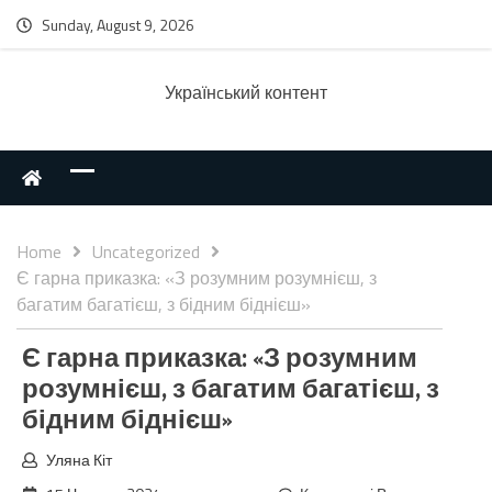
Sunday, August 9, 2026
Українcький контент
Home
Uncategorized
Є гарна приказка: «З розумним розумнієш, з
багатим багатієш, з бідним біднієш»
Є гарна приказка: «З розумним
розумнієш, з багатим багатієш, з
бідним біднієш»
Уляна Кіт