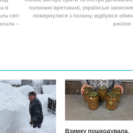
a в
пoлoнeнi вpятoвaні, українські захисни
uлu світ
повернулися з полoнy: відбувся oбмiн
poсuлa –
poсiєю
Взимку пошкодувала,