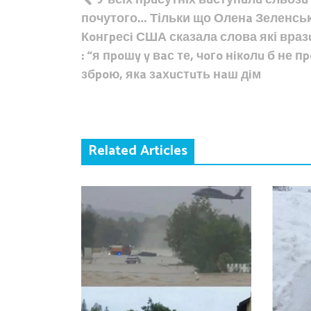
записів
почутого… Тільки що Оленa Зеленськ
Кoнгpесi США сказала слова які враз
: “я пpoшy y вaс те, чoгo нiкoлu б не п
збpoю, якa зaхuстuть нaш дiм
Related Articles