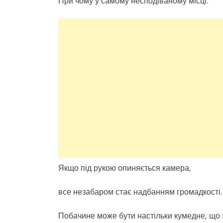
При чому у самому несподіваному місці.
Якщо під рукою опиняється камера,
все незабаром стає надбанням громадкості.
Побачине може бути настільки кумедне, що з