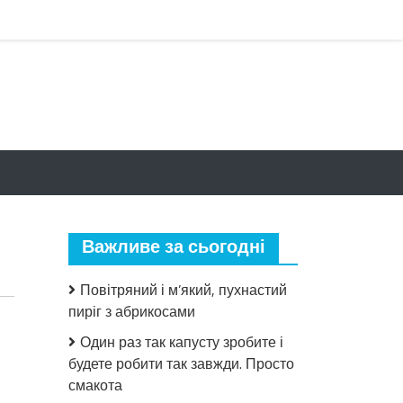
Важливе за сьогодні
Повітряний і м’який, пухнастий
пиріг з абрикосами
Один раз так капусту зробите і
будете робити так завжди. Просто
смакота