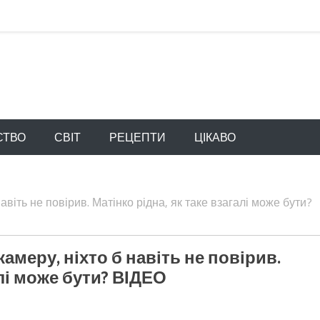
СТВО
СВІТ
РЕЦЕПТИ
ЦІКАВО
авіть не повірив. Матінко рідна, як таке взагалі може бути?
камеру, ніхто б навіть не повірив.
алі може бути? ВІДЕО