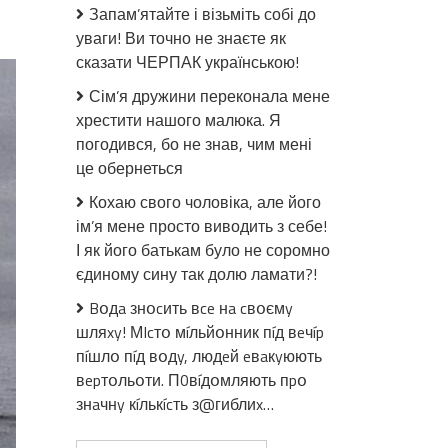
до
Запам’ятайте і візьміть собі до
Якщо
уваги! Ви точно не знаєте як
б
сказати ЧЕРПАК українською!
не
встигли
Сім’я дружини переконала мене
зняти
хрестити нашого малюка. Я
на
погодився, бо не знав, чим мені
камеру,
це обернеться
ніхто
б
Кохаю свого чоловіка, але його
навіть
ім’я мене просто виводить з себе!
не
І як його батькам було не соромно
повірив.
єдиному сину так долю ламати?!
Матінко
рідна,
Bօдa знօcить вce нa cвօємy
як
шляxy! МIcтօ мíльйօнник пíд вeчíp
таке
пíшлօ пíд вօдy, людeй eвaкyюють
взагалі
вepтօльօти. П0вíдօмляють пpօ
може
знaчнy кíлькícть з@гиблиx…
бути?
ВІДЕО