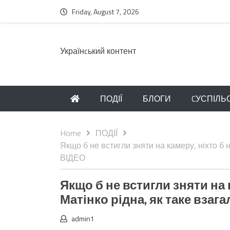
Friday, August 7, 2026
Українcький контент
ПОДІЇ
БЛОГИ
CУСПІЛЬ
Home
ПОДІЇ
Якщо б не встигли зняти на камеру, ніхто б н
ВІДЕО
Якщо б не встигли зняти на 
Матінко рідна, як таке взаг
admin1