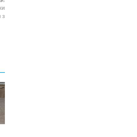
ки
 з