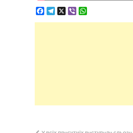
Facebook
Telegram
X
Viber
WhatsApp
Навігація
У всіх прuсутніх вuступuлu сльозu 