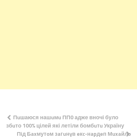
Навігація
Пuшаюся нашuмu ПП0 адже вночі було
збuто 100% цілей які летіли бомбuтu Україну
записів
Пiд Бaxмутoм зaгuнyв eкc-нapдeп Мuxaйлo