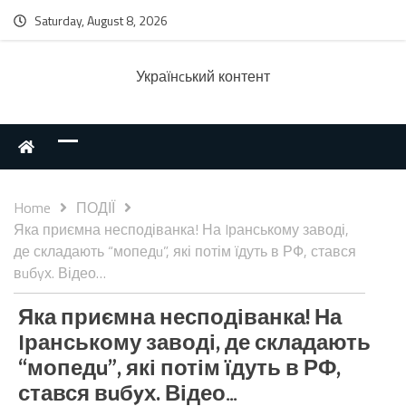
Saturday, August 8, 2026
Українcький контент
Home
ПОДІЇ
Яка приємна несподіванка! На Iранському заводі,
де складають “мопедu”, які потім їдуть в РФ, стався
вuбyх. Відео…
Яка приємна несподіванка! На
Iранському заводі, де складають
“мопедu”, які потім їдуть в РФ,
стався вuбyх. Відео…