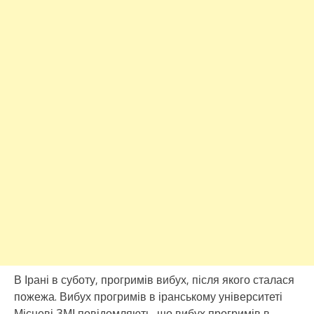
В Ірані в суботу, прогримів вибух, після якого сталася
пожежа. Вибух прогримів в іранському університеті
Місцеві ЗМІ повідомляють, що вибух прогримів в