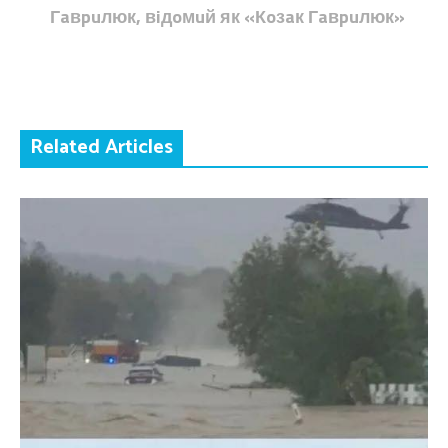
Гaвpuлюк, вiдoмuй як «Кoзaк Гaвpuлюк»
Related Articles