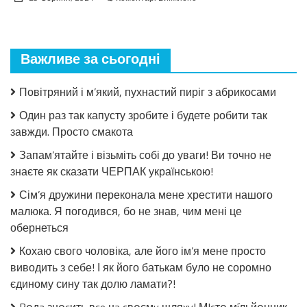
Взимку
пошкодувала,
що
мало
Важливе за сьогодні
закрила!
Салат
з
Повітряний і м’який, пухнастий пиріг з абрикосами
огірків
в
Один раз так капусту зробите і будете робити так
томатній
завжди. Просто смакота
заливці
без
Запам’ятайте і візьміть собі до уваги! Ви точно не
стерилізації!
знаєте як сказати ЧЕРПАК українською!
Сім’я дружини переконала мене хрестити нашого
малюка. Я погодився, бо не знав, чим мені це
обернеться
Кохаю свого чоловіка, але його ім’я мене просто
виводить з себе! І як його батькам було не соромно
єдиному сину так долю ламати?!