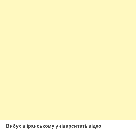
Вибух в іранському університеті: відео