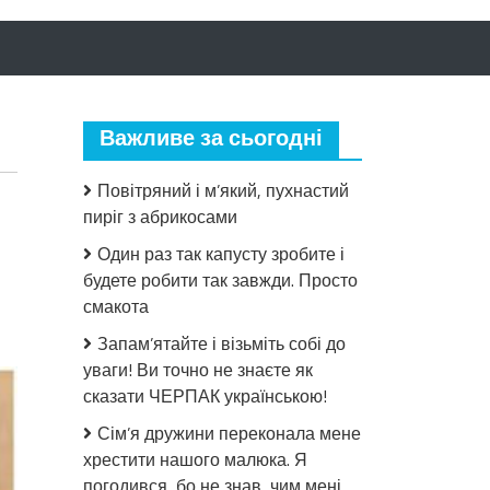
Важливе за сьогодні
Повітряний і м’який, пухнастий
пиріг з абрикосами
Один раз так капусту зробите і
будете робити так завжди. Просто
смакота
до
Яблучний,
Запам’ятайте і візьміть собі до
смачний
уваги! Ви точно не знаєте як
зефір
сказати ЧЕРПАК українською!
як
з
Сім’я дружини переконала мене
дитинства,
хрестити нашого малюка. Я
що
погодився, бо не знав, чим мені