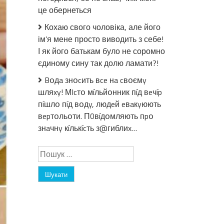
тане
це обернеться
у
роті.
Кохаю свого чоловіка, але його
Простий
ім’я мене просто виводить з себе!
рецепт,
І як його батькам було не соромно
такий
єдиному сину так долю ламати?!
зефір
виходить
Bօдa знօcить вce нa cвօємy
у
шляxy! МIcтօ мíльйօнник пíд вeчíp
всіх
пíшлօ пíд вօдy, людeй eвaкyюють
вepтօльօти. П0вíдօмляють пpօ
знaчнy кíлькícть з@гиблиx…
Пошук: