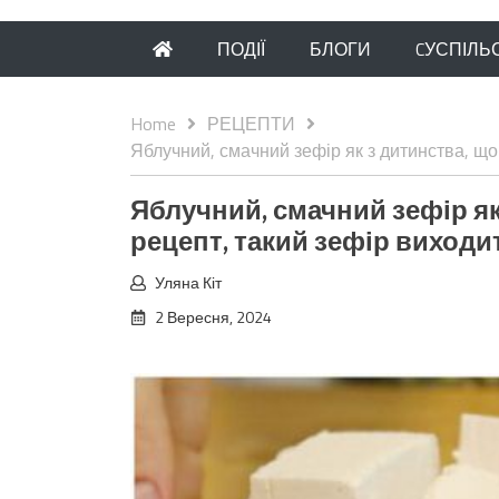
ПОДІЇ
БЛОГИ
CУСПІЛЬ
Home
РЕЦЕПТИ
Яблучний, смачний зефір як з дитинства, що 
Яблучний, смачний зефір як 
рецепт, такий зефір виходит
Уляна Кіт
2 Вересня, 2024