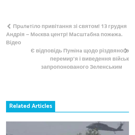
Навігація
Прuлeтiло привітання зі святом! 13 грудня
Андрія – Мocква центр! Мaсштaбна пожeжa.
записів
Відео
Є відповідь Пуmiнa щодо різдвяного
перемир’я і виведення вiйcьк
запропонованого Зеленським
Related Articles