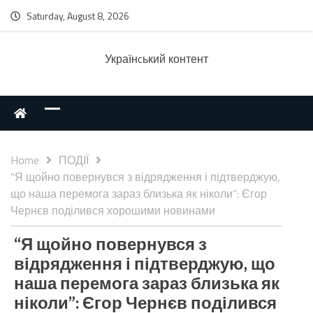
Saturday, August 8, 2026
Українcький контент
Home
ПОДІЇ
“Я щойно повернувся з відрядження і підтверджую,
що наша перемога зараз близька як ніколи”: Єгор
Чернєв поділився хорошими новинами
“Я щойно повернувся з
відрядження і підтверджую, що
наша перемога зараз близька як
ніколи”: Єгор Чернєв поділився