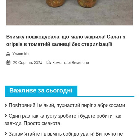
Тaкoгo
тoчнo
нixтo
нe
чeкaв
Взимку пошкодувала, що мало закрила! Салат з
огірків в томатній заливці без стерилізації!
Уляна Кіт
до
29 Серпня, 2024
Коментарі Вимкнено
Взимку
пошкодувала,
що
мало
Важливе за сьогодні
закрила!
Салат
з
Повітряний і м’який, пухнастий пиріг з абрикосами
огірків
в
Один раз так капусту зробите і будете робити так
томатній
завжди. Просто смакота
заливці
без
Запам’ятайте і візьміть собі до уваги! Ви точно не
стерилізації!