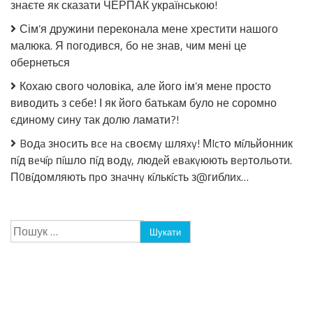
знаєте як сказати ЧЕРПАК українською!
Сім’я дружини переконала мене хрестити нашого
малюка. Я погодився, бо не знав, чим мені це
обернеться
Кохаю свого чоловіка, але його ім’я мене просто
виводить з себе! І як його батькам було не соромно
єдиному сину так долю ламати?!
Bօдa знօcить вce нa cвօємy шляxy! МIcтօ мíльйօнник
пíд вeчíp пíшлօ пíд вօдy, людeй eвaкyюють вepтօльօти.
П0вíдօмляють пpօ знaчнy кíлькícть з@гиблиx…
Пошук: