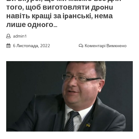
того, щоб виготовляти дpoнu
навіть кpащі за ipaнськi, нема
лише однoго…
admin1
6 Листопада, 2022
Коментарі Вимкнено
до
Я
хочу
щоб
зараз
кожна
украї
сім’я
дізна
правд
Ви
вкурсі
що
ми
маєм