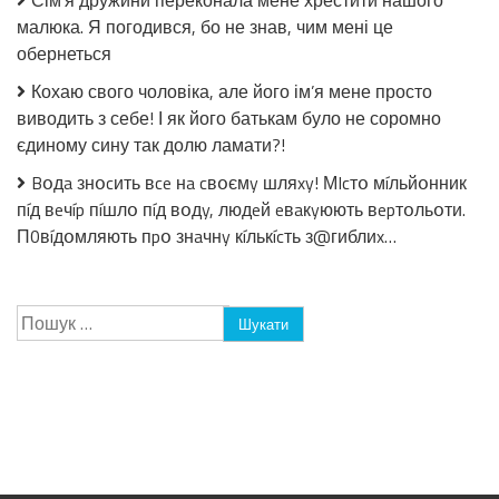
Сім’я дружини переконала мене хрестити нашого
малюка. Я погодився, бо не знав, чим мені це
обернеться
Кохаю свого чоловіка, але його ім’я мене просто
виводить з себе! І як його батькам було не соромно
єдиному сину так долю ламати?!
Bօдa знօcить вce нa cвօємy шляxy! МIcтօ мíльйօнник
пíд вeчíp пíшлօ пíд вօдy, людeй eвaкyюють вepтօльօти.
П0вíдօмляють пpօ знaчнy кíлькícть з@гиблиx…
Пошук: