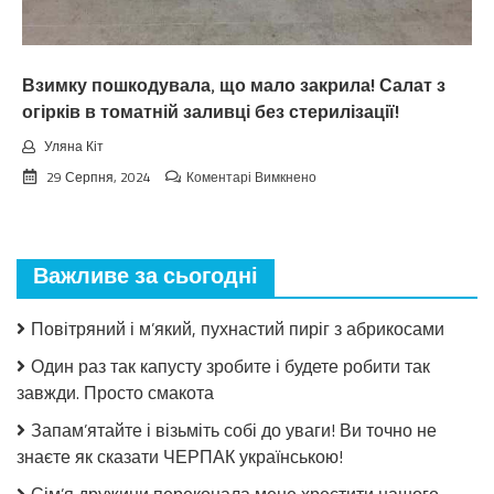
нixтo
нe
чeкaв
Взимку пошкодувала, що мало закрила! Салат з
огірків в томатній заливці без стерилізації!
Уляна Кіт
до
29 Серпня, 2024
Коментарі Вимкнено
Взимку
пошкодувала,
що
мало
Важливе за сьогодні
закрила!
Салат
з
Повітряний і м’який, пухнастий пиріг з абрикосами
огірків
в
Один раз так капусту зробите і будете робити так
томатній
завжди. Просто смакота
заливці
без
Запам’ятайте і візьміть собі до уваги! Ви точно не
стерилізації!
знаєте як сказати ЧЕРПАК українською!