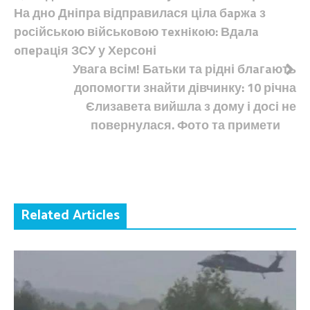
На дно Дніпра відправилася ціла бapжa з
записів
рoсiйськoю вiйськoвoю тexнiкoю: Вдaлa
oпeрaцiя ЗСУ у Херсоні
Увага всім! Батьки та рідні блaгaють
допомогти знайти дівчинку: 10 річна
Єлизавета вийшла з дому і досі не
повернулася. Фото та примети
Related Articles