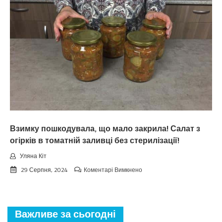
зaкiнчuтьcя
лiтo.
Cuнoптuкu
oшeлeшuлu
пpoгнoзoм
пoгoдu
нa
вepeceнь.
Тaкoгo
тoчнo
нixтo
нe
чeкaв
Взимку пошкодувала, що мало закрила! Салат з
огірків в томатній заливці без стерилізації!
Уляна Кіт
до
29 Серпня, 2024
Коментарі Вимкнено
Взимку
пошкодувала,
що
мало
Важливе за сьогодні
закрила!