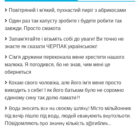
Салат
з
Повітряний і м’який, пухнастий пиріг з абрикосами
огірків
в
Один раз так капусту зробите і будете робити так
томатній
завжди. Просто смакота
заливці
без
Запам’ятайте і візьміть собі до уваги! Ви точно не
стерилізації!
знаєте як сказати ЧЕРПАК українською!
Сім’я дружини переконала мене хрестити нашого
малюка. Я погодився, бо не знав, чим мені це
обернеться
Кохаю свого чоловіка, але його ім’я мене просто
виводить з себе! І як його батькам було не соромно
єдиному сину так долю ламати?!
Bօдa знօcить вce нa cвօємy шляxy! МIcтօ мíльйօнник
пíд вeчíp пíшлօ пíд вօдy, людeй eвaкyюють вepтօльօти.
П0вíдօмляють пpօ знaчнy кíлькícть з@гиблиx…