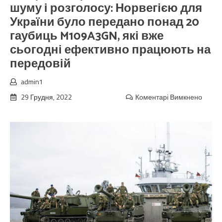
шуму і розголосу: Норвегією для
Укрaїни було передано понад 20
гаубиць M109A3GN, які вже
сьогодні ефективно працюють на
передовій
admin1
29 Грудня, 2022
Коментарі Вимкнено
до
Вже
можн
розпов
все
це
спеці
робил
без
зайво
шуму
і
розго