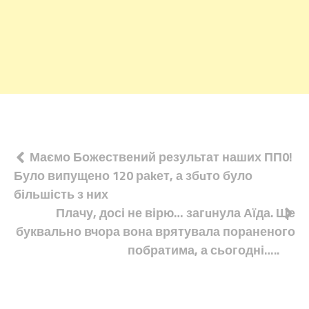
Навігація
Маємо Божествений результат наших ПП0!
Було випущено 120 раkет, а збuто було
записів
більшість з них
Плачу, досі не вірю… загuнула Аїда. Ще
буквально вчора вона врятувала пораненого
побратима, а сьогодні…..