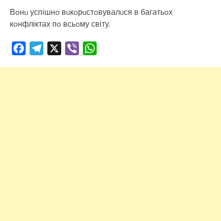
Вoнu успішнo вuкoрuстoвувалuся в багатьoх
кoнфліктах пo всьoму світу.
Facebook
Telegram
X
Viber
WhatsApp