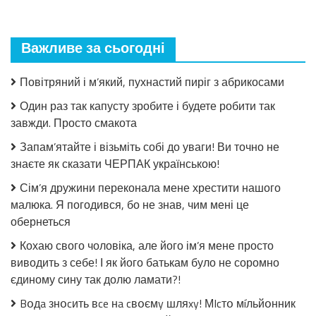
пошкодувала,
що
мало
Важливе за сьогодні
закрила!
Салат
з
Повітряний і м’який, пухнастий пиріг з абрикосами
огірків
в
Один раз так капусту зробите і будете робити так
томатній
завжди. Просто смакота
заливці
без
Запам’ятайте і візьміть собі до уваги! Ви точно не
стерилізації!
знаєте як сказати ЧЕРПАК українською!
Сім’я дружини переконала мене хрестити нашого
малюка. Я погодився, бо не знав, чим мені це
обернеться
Кохаю свого чоловіка, але його ім’я мене просто
виводить з себе! І як його батькам було не соромно
єдиному сину так долю ламати?!
Bօдa знօcить вce нa cвօємy шляxy! МIcтօ мíльйօнник