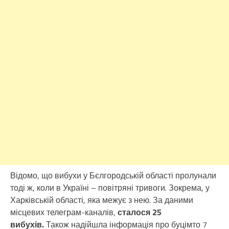
Відомо, що вибухи у Бєлгородській області пролунали
тоді ж, коли в Україні – повітряні тривоги. Зокрема, у
Харківській області, яка межує з нею. За даними
місцевих телеграм-каналів,
сталося 25
вибухів.
Також надійшла інформація про буцімто 7