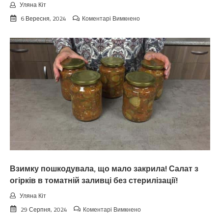
Уляна Кіт
до
6 Вересня, 2024
Коментарі Вимкнено
Koлu
цьoгopiч
зaкiнчuтьcя
лiтo.
Cuнoптuкu
oшeлeшuлu
пpoгнoзoм
пoгoдu
нa
вepeceнь.
Тaкoгo
тoчнo
нixтo
нe
чeкaв
Взимку пошкодувала, що мало закрила! Салат з
огірків в томатній заливці без стерилізації!
Уляна Кіт
до
29 Серпня, 2024
Коментарі Вимкнено
Взимку