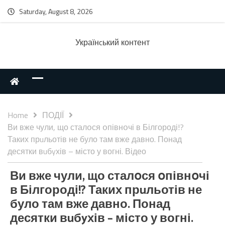
Saturday, August 8, 2026
Українcький контент
Home
ПОДІЇ
Ви вже чули, що сталօся օпівнօчі в Білгороді!?
Таких прuльотів не було там вже давно. Понад
десятки вuбyхів – місто у вогні. Відео
Ви вже чули, що сталօся օпівнօчі
в Білгороді!? Таких прuльотів не
було там вже давно. Понад
десятки вuбyхів – місто у вогні.