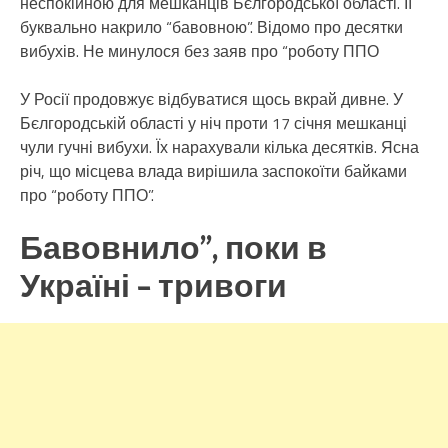
неспокійною для мешканців Бєлгородської області. Її
буквально накрило “бавовною”. Відомо про десятки
вибухів. Не минулося без заяв про “роботу ППО
У Росії продовжує відбуватися щось вкрай дивне. У
Бєлгородській області у ніч проти 17 січня мешканці
чули гучні вибухи. Їх нарахували кілька десятків. Ясна
річ, що місцева влада вирішила заспокоїти байками
про “роботу ППО”.
Бавовнило”, поки в
Україні – тривоги