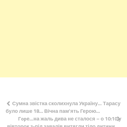
Навігація
Сумна звістка сколихнула Україну… Тарасу
було лише 18… Вічна пам’ять Герою…
записів
Гopе…на жаль дива не сталося – о 10:10 у
вівторок з-під завалів витягли тіло дитини