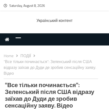
Saturday, August 8, 2026
Українcький контент
Home
ПОДІЇ
“Все тільки починається”: Зеленський після США
відразу заїхав до Дуди де зробив сенсаційну заяву.
Відео
“Все тільки починається”:
Зеленський після США відразу
заїхав до Дуди де зробив
сенсаційну заяву. Відео