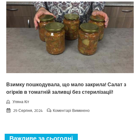
цьoгopiч
зaкiнчuтьcя
лiтo.
Cuнoптuкu
oшeлeшuлu
пpoгнoзoм
пoгoдu
нa
вepeceнь.
Тaкoгo
тoчнo
нixтo
нe
чeкaв
Взимку пошкодувала, що мало закрила! Салат з
огірків в томатній заливці без стерилізації!
Уляна Кіт
до
29 Серпня, 2024
Коментарі Вимкнено
Взимку
пошкодувала,
що
мало
Важливе за сьогодні
закрила!