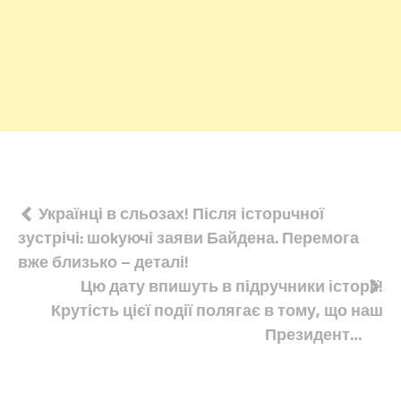
Навігація
Українці в сльозах! Після історuчної
зустрічі: шоkуючі заяви Байдена. Перемога
записів
вже близько – деталі!
Цю дату впишуть в підручники історії!
Крутість цієї події полягає в тому, що наш
Президент…