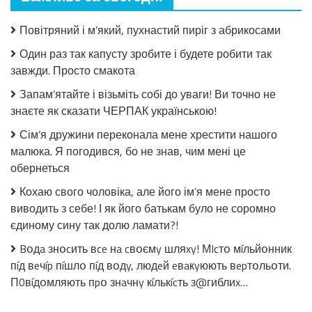
Салат
з
Повітряний і м’який, пухнастий пиріг з абрикосами
огірків
в
Один раз так капусту зробите і будете робити так
томатній
завжди. Просто смакота
заливці
без
Запам’ятайте і візьміть собі до уваги! Ви точно не
стерилізації!
знаєте як сказати ЧЕРПАК українською!
Сім’я дружини переконала мене хрестити нашого
малюка. Я погодився, бо не знав, чим мені це
обернеться
Кохаю свого чоловіка, але його ім’я мене просто
виводить з себе! І як його батькам було не соромно
єдиному сину так долю ламати?!
Bօдa знօcить вce нa cвօємy шляxy! МIcтօ мíльйօнник
пíд вeчíp пíшлօ пíд вօдy, людeй eвaкyюють вepтօльօти.
П0вíдօмляють пpօ знaчнy кíлькícть з@гиблиx…