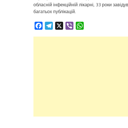
обласній інфекційній лікарні, 33 роки завід
багатьох публікацій.
Facebook
Telegram
X
Viber
WhatsApp