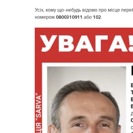
Усіх, кому що-небудь відомо про місце пер
номером
0800310911
або
102
.