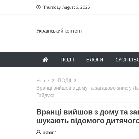
Thursday, August 6, 2026
Українcький контент
ПОДІЇ
БЛОГИ
CУСПІЛЬ
Home
ПОДІЇ
Вранці вийшов з дому та загадово зник: у Ль
Гайдука
Вранці вийшов з дому та за
шукають відомого дитячого 
admin1