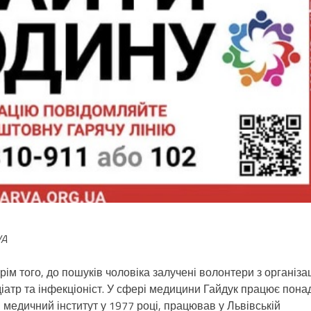
VA
рім того, до пошуків чоловіка залучені волонтери з організац
діатр та інфекціоніст. У сфері медицини Гайдук працює пона
й медичний інститут у 1977 році, працював у Львівській