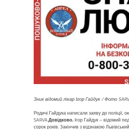
Зник відомий лікар Ігор Гайдук / Фото SAR
Родичі Гайдука написали заяву до поліції, ок
SARVA.
Довідково.
Ігор Гайдук – відомий пе
сорок років. Закінчив з відзнакою Львівськи