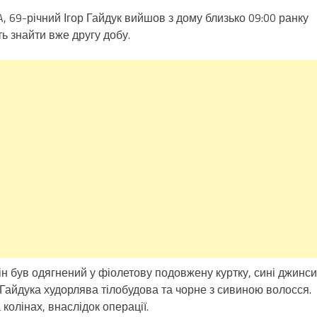
, 69-річний Ігор Гайдук вийшов з дому близько 09:00 ранку
ь знайти вже другу добу.
він був одягнений у фіолетову подовжену куртку, сині джинси
я Гайдука худорлява тілобудова та чорне з сивиною волосся.
колінах, внаслідок операції.