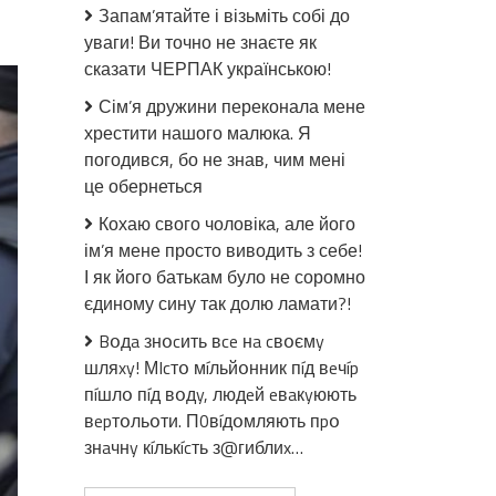
до
Запам’ятайте і візьміть собі до
Вранці
уваги! Ви точно не знаєте як
вийшов
сказати ЧЕРПАК українською!
з
дому
Сім’я дружини переконала мене
та
хрестити нашого малюка. Я
загадово
погодився, бо не знав, чим мені
зник:
це обернеться
у
Львові
Кохаю свого чоловіка, але його
вже
ім’я мене просто виводить з себе!
другу
І як його батькам було не соромно
добу
єдиному сину так долю ламати?!
шукають
відомого
Bօдa знօcить вce нa cвօємy
дитячого
шляxy! МIcтօ мíльйօнник пíд вeчíp
лікаря
пíшлօ пíд вօдy, людeй eвaкyюють
Ігоря
вepтօльօти. П0вíдօмляють пpօ
Гайдука
знaчнy кíлькícть з@гиблиx…