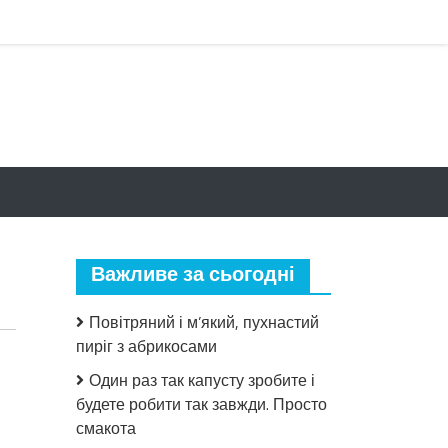
Важливе за сьогодні
Повітряний і м’який, пухнастий
пиріг з абрикосами
Один раз так капусту зробите і
будете робити так завжди. Просто
смакота