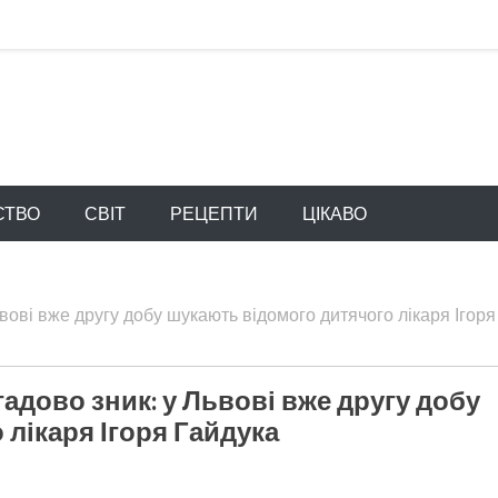
СТВО
СВІТ
РЕЦЕПТИ
ЦІКАВО
вові вже другу добу шукають відомого дитячого лікаря Ігоря
гадово зник: у Львові вже другу добу
лікаря Ігоря Гайдука