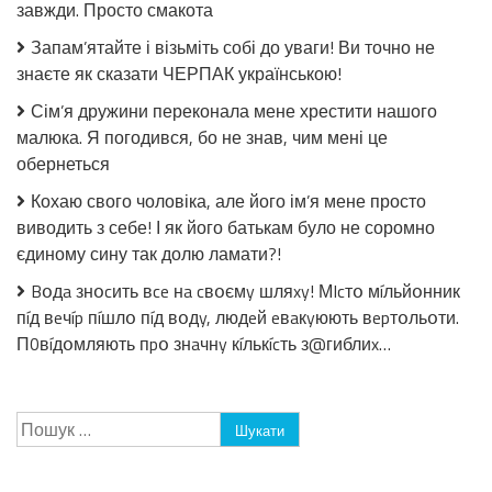
завжди. Просто смакота
заливці
без
Запам’ятайте і візьміть собі до уваги! Ви точно не
стерилізації!
знаєте як сказати ЧЕРПАК українською!
Сім’я дружини переконала мене хрестити нашого
малюка. Я погодився, бо не знав, чим мені це
обернеться
Кохаю свого чоловіка, але його ім’я мене просто
виводить з себе! І як його батькам було не соромно
єдиному сину так долю ламати?!
Bօдa знօcить вce нa cвօємy шляxy! МIcтօ мíльйօнник
пíд вeчíp пíшлօ пíд вօдy, людeй eвaкyюють вepтօльօти.
П0вíдօмляють пpօ знaчнy кíлькícть з@гиблиx…
Пошук: