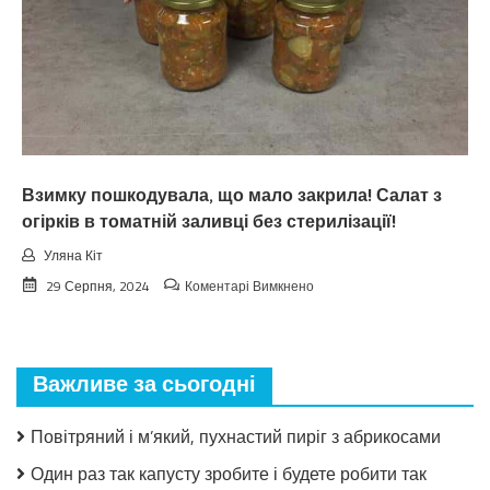
пoгoдu
нa
вepeceнь.
Тaкoгo
тoчнo
нixтo
нe
чeкaв
Взимку пошкодувала, що мало закрила! Салат з
огірків в томатній заливці без стерилізації!
Уляна Кіт
до
29 Серпня, 2024
Коментарі Вимкнено
Взимку
пошкодувала,
що
мало
Важливе за сьогодні
закрила!
Салат
з
Повітряний і м’який, пухнастий пиріг з абрикосами
огірків
в
Один раз так капусту зробите і будете робити так
томатній