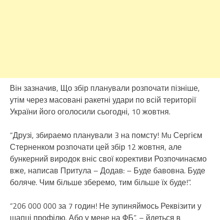
Він зазначив, Що збір планували розпочати пізніше,
утім через масовані ракетні удари по всій території
України його оголосили сьогодні, 10 жовтня.
“Друзі, збираемо планували 3 на помсту! Mu Сергієм
Стерненком розпочати цей збір 12 жовтня, але
бункерний виродок вніс свої корективи Розпочинаємо
вже, написав Притула – Додав: – Буде бавовна. Буде
боляче. Чим більше зберемо, тим більше їх буде!”.
“206 000 000 за 7 годин! Не зупиняймось Реквізити у
шапці профілю. Або у мене на ФБ”, – йдеться в