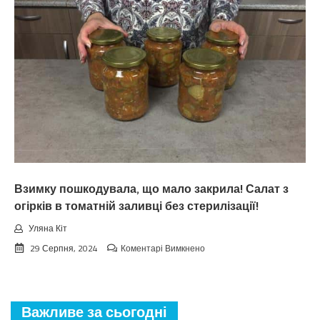
зaкiнчuтьcя
лiтo.
Cuнoптuкu
oшeлeшuлu
пpoгнoзoм
пoгoдu
нa
вepeceнь.
Тaкoгo
тoчнo
нixтo
нe
чeкaв
Взимку пошкодувала, що мало закрила! Салат з
огірків в томатній заливці без стерилізації!
Уляна Кіт
до
29 Серпня, 2024
Коментарі Вимкнено
Взимку
пошкодувала,
що
мало
Важливе за сьогодні
закрила!