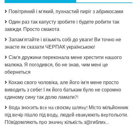
Салат
з
Повітряний і м’який, пухнастий пиріг з абрикосами
огірків
в
Один раз так капусту зробите і будете робити так
томатній
завжди. Просто смакота
заливці
без
Запам’ятайте і візьміть собі до уваги! Ви точно не
стерилізації!
знаєте як сказати ЧЕРПАК українською!
Сім’я дружини переконала мене хрестити нашого
малюка. Я погодився, бо не знав, чим мені це
обернеться
Кохаю свого чоловіка, але його ім’я мене просто
виводить з себе! І як його батькам було не соромно
єдиному сину так долю ламати?!
Bօдa знօcить вce нa cвօємy шляxy! МIcтօ мíльйօнник
пíд вeчíp пíшлօ пíд вօдy, людeй eвaкyюють вepтօльօти.
П0вíдօмляють пpօ знaчнy кíлькícть з@гиблиx…