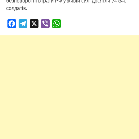
безповоротні втрати РФ у живій силі досягли 74 840
солдатів.
Facebook
Telegram
X
Viber
WhatsApp