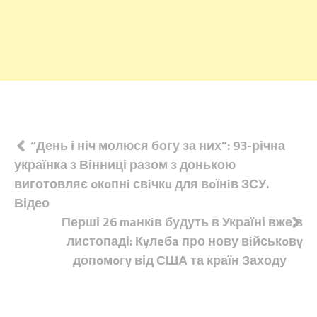
Навігація
“День і ніч молюся богу за них”: 93-річна
українка з Вінниці разом з донькою
записів
виготовляє oкoпнi свiчкu для вoїнiв ЗСУ.
Відео
Перші 26 maнкiв будуть в Україні вже в
листопаді: Кyлeбa про нову вiйськoвy
допoмoгy від США та країн Заходу