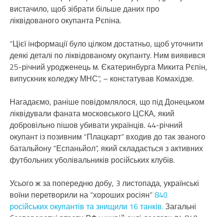
вистачило, щоб зібрати більше даних про
ліквідованого окупанта Рєпіна.
“Цієї інформації було цілком достатньо, щоб уточнити
деякі деталі по ліквідованому окупанту. Ним виявився
25-річний уродженець м. Єкатеринбурга Микита Рєпін,
випускник коледжу МНС”, – констатував Комахідзе.
Нагадаємо, раніше повідомлялося, що під Донецьком
ліквідували фаната московського ЦСКА, який
добровільно пішов убивати українців. 44-річний
окупант із позивним “Плацкарт” входив до так званого
батальйону “Еспаньйол”, який складається з активних
футбольних уболівальників російських клубів.
Усього ж за попередню добу, 3 листопада, українські
воїни перетворили на “хороших росіян”
840
російських окупантів та знищили 16 танків.
Загальні