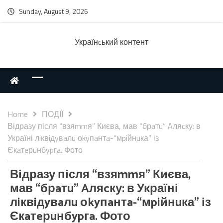
Sunday, August 9, 2026
Українcький контент
Home
ПОДІЇ
Відразу після “взяmmя” Києва, мав “брaтu” Aляcку: в
Україні лiквiдyвaлu оkyпaнтa-“мpiйнuка” із
Єкaтeрuнбypгa. Фото
Відразу після “взяmmя” Києва,
мав “брaтu” Aляcку: в Україні
лiквiдyвaлu оkyпaнтa-“мpiйнuка” із
Єкaтeрuнбypгa. Фото