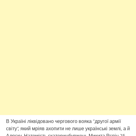
В Україні ліквідовано чергового вояка “другої армії
світу”, який мріяв ахопити не лише українські землі, а й
Аляску. Натомість єкатеринбуржець Микита Рєпін 25