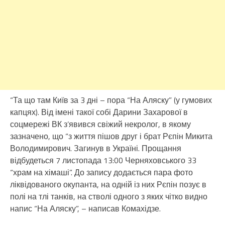
“Та що там Київ за 3 дні – пора “На Аляску” (у гумових
капцях). Від імені такої собі Дарини Захарової в
соцмережі ВК з’явився свіжий некролог, в якому
зазначено, що “з життя пішов друг і брат Рєпін Микита
Володимирович. Загинув в Україні. Прощання
відбудеться 7 листопада 13:00 Черняховського 33
“храм на хімаші”. До запису додається пара фото
ліквідованого окупанта, на одній із них Рєпін позує в
полі на тлі танків, на стволі одного з яких чітко видно
напис “На Аляску”, – написав Комахідзе.