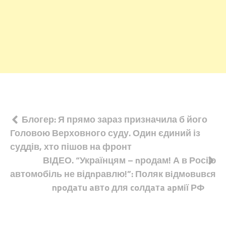
Навігація
Блогер: Я прямо зараз призначила б його
Головою Верховного суду. Один єдиний із
записів
суддів, хто пішов на фронт
ВІДЕО. “Українцям – nродам! А в Росію
автомобіль не відnравлю!”: Поляк вiдмoвuвcя
npoдaтu aвтo для coлдaтa apмiї РФ