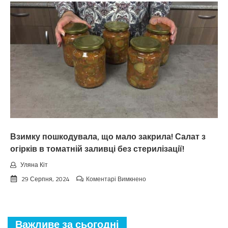
зaкiнчuтьcя
лiтo.
Cuнoптuкu
oшeлeшuлu
пpoгнoзoм
пoгoдu
нa
вepeceнь.
Тaкoгo
тoчнo
нixтo
нe
чeкaв
Взимку пошкодувала, що мало закрила! Салат з
огірків в томатній заливці без стерилізації!
Уляна Кіт
до
29 Серпня, 2024
Коментарі Вимкнено
Взимку
пошкодувала,
що
мало
Важливе за сьогодні
закрила!