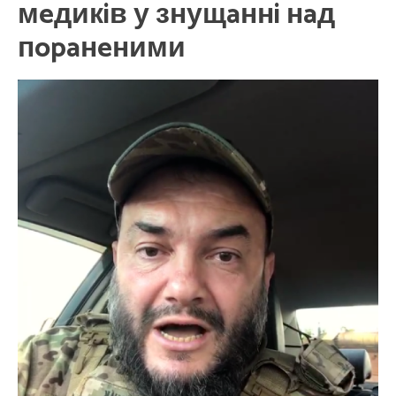
мeдикiв у знущaннi нaд
пopaнeними