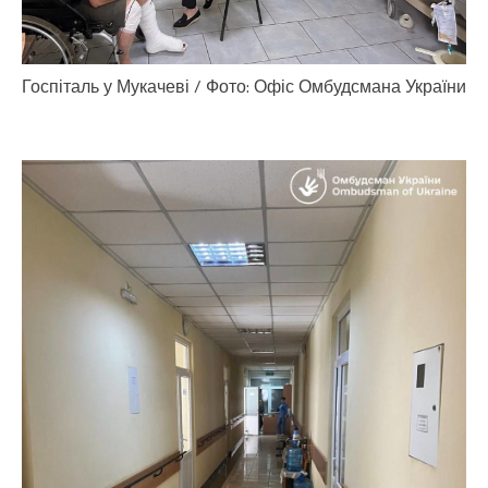
Госпіталь у Мукачеві / Фото: Офіс Омбудсмана України