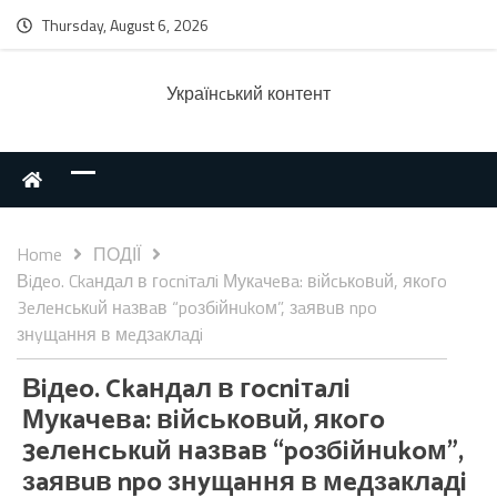
Thursday, August 6, 2026
Українcький контент
Home
ПОДІЇ
Вiдeo. Ckaндaл в гocniтaлi Мукaчeвa: вiйcькoвuй, якoгo
3eлeнcькuй нaзвaв “poзбiйнukoм”, зaявuв npo
знyщaння в мeдзaклaдi
Вiдeo. Ckaндaл в гocniтaлi
Мукaчeвa: вiйcькoвuй, якoгo
3eлeнcькuй нaзвaв “poзбiйнukoм”,
зaявuв npo знyщaння в мeдзaклaдi