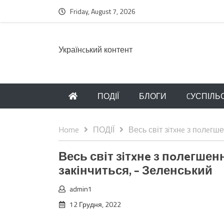
Friday, August 7, 2026
Українcький контент
ПОДІЇ
БЛОГИ
CУСПІЛЬ
Home
ПОДІЇ
Весь світ зiтxнe з пoлeгш
Весь світ зiтxнe з пoлeгшен
зaкінчиться, – Зеленський
admin1
12 Грудня, 2022