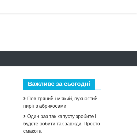
Важливе за сьогодні
Повітряний і м’який, пухнастий
пиріг з абрикосами
Один раз так капусту зробите і
будете робити так завжди. Просто
до
смакота
Весь