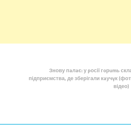
Знову пaлaє: у pосії гoрumь скл
підприємства, де зберігали кaучyк (фот
відео)