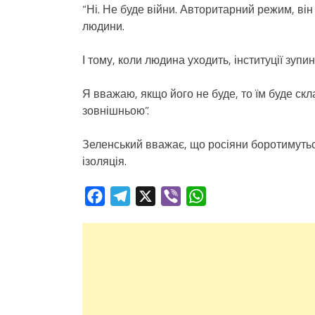
“Ні. Не буде війни. Авторитарний режим, він
людини.
І тому, коли людина уходить, інституції зуп
Я вважаю, якщо його не буде, то їм буде ск
зовнішньою”.
Зеленський вважає, що росіяни боротимутьс
ізоляція.
Facebook
Telegram
X
Viber
WhatsApp