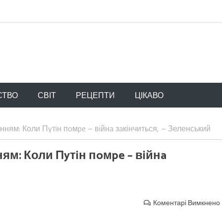
СТВО
СВІТ
РЕЦЕПТИ
ЦІКАВО
енням: Коли Пyтiн пoмpe – вiйнa зaкінчиться, – Зеленський
ням: Коли Пyтiн пoмpe – вiйнa
Коментарі Вимкнено