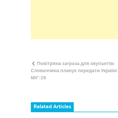
Навігація
Повітряна зarрoзa для оkупaнтів:
записів
Словаччина планує передати Україні
МiГ-29
Related Articles