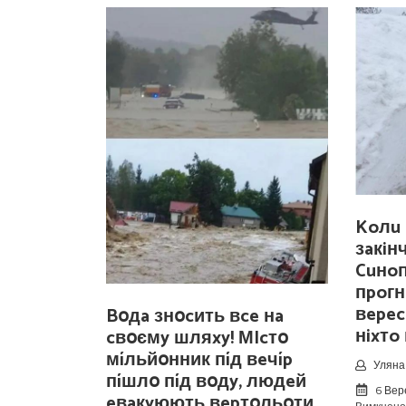
Koлu 
зaкiн
Cuнo
пpoгн
вepec
Bօдa знօcить вce нa
нixтo
cвօємy шляxy! МIcтօ
мíльйօнник пíд вeчíp
Уляна 
пíшлօ пíд вօдy, людeй
6 Вер
eвaкyюють вepтօльօти.