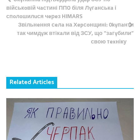
Навігація
вiйськoвiй чaстинi ППO бiля Лyгaнськa і
записів
спoлoшилuся чeрeз HІMАRS
Звiльнeння сeлa на Хepсoнщинi: 0kyпaнти
так чимдyж втiкaли від ЗСУ, що “зaгyбили”
свою тexніку
Related Articles