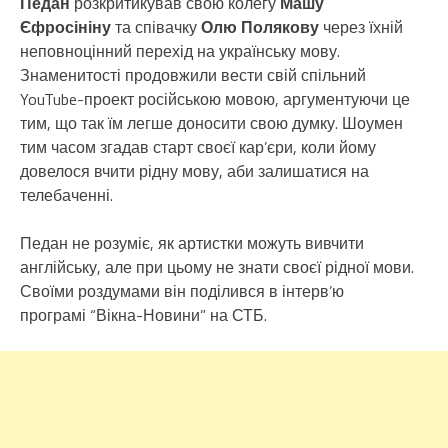
Педан
розкритикував свою колегу
Машу
Єфросініну
та співачку
Олю Полякову
через їхній
неповноцінний перехід на українську мову.
Знаменитості продовжили вести свій спільний
YouTube-проект російською мовою, аргументуючи це
тим, що так їм легше доносити свою думку. Шоумен
тим часом згадав старт своєї кар’єри, коли йому
довелося вчити рідну мову, аби залишатися на
телебаченні.
Педан не розуміє, як артистки можуть вивчити
англійську, але при цьому не знати своєї рідної мови.
Своїми роздумами він поділився в інтерв’ю
програмі “Вікна-Новини” на СТБ.