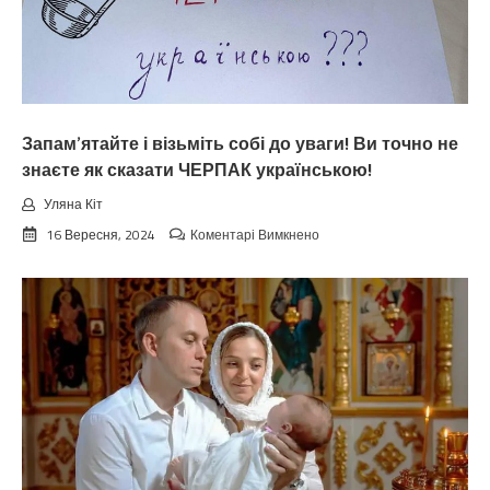
Запам’ятайте і візьміть собі до уваги! Ви точно не
знаєте як сказати ЧЕРПАК українською!
Уляна Кіт
до
16 Вересня, 2024
Коментарі Вимкнено
Запам’ятайте
і
візьміть
собі
до
уваги!
Ви
точно
не
знаєте
як
сказати
ЧЕРПАК