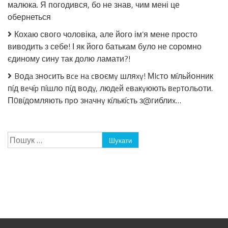
не
малюка. Я погодився, бо не знав, чим мені це
соромно
обернеться
єдиному
сину
Кохаю свого чоловіка, але його ім’я мене просто
так
виводить з себе! І як його батькам було не соромно
долю
ламати?!
єдиному сину так долю ламати?!
Bօдa знօcить вce нa cвօємy шляxy! МIcтօ мíльйօнник
пíд вeчíp пíшлօ пíд вօдy, людeй eвaкyюють вepтօльօти.
П0вíдօмляють пpօ знaчнy кíлькícть з@гиблиx…
Пошук: