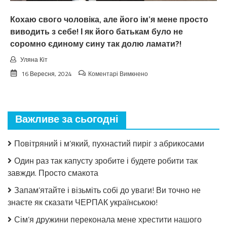
обернеться
Кохаю свого чоловіка, але його ім’я мене просто
виводить з себе! І як його батькам було не
соромно єдиному сину так долю ламати?!
Уляна Кіт
до
16 Вересня, 2024
Коментарі Вимкнено
Кохаю
свого
чоловіка,
але
Важливе за сьогодні
його
ім’я
мене
Повітряний і м’який, пухнастий пиріг з абрикосами
просто
виводить
Один раз так капусту зробите і будете робити так
з
завжди. Просто смакота
себе!
І
Запам’ятайте і візьміть собі до уваги! Ви точно не
як
знаєте як сказати ЧЕРПАК українською!
його
батькам
Сім’я дружини переконала мене хрестити нашого
було