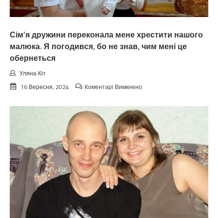
українською!
Сім’я дружини переконала мене хрестити нашого
малюка. Я погодився, бо не знав, чим мені це
обернеться
Уляна Кіт
до
16 Вересня, 2024
Коментарі Вимкнено
Сім’я
дружини
переконала
мене
хрестити
нашого
малюка.
Я
погодився,
бо
не
знав,
чим
мені
це