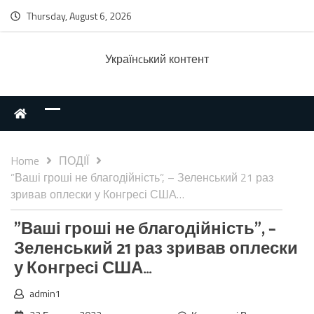
Thursday, August 6, 2026
Українcький контент
Home
ПОДІЇ
”Ваші гроші не благодійність”, – Зеленський 21 раз
зривав оплески у Конгресі США…
”Ваші гроші не благодійність”, –
Зеленський 21 раз зривав оплески
у Конгресі США…
admin1