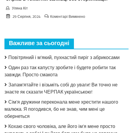
Уляна Кіт
до
29 Серпня, 2024
Коментарі Вимкнено
Взимку
пошкодувала,
що
мало
Важливе за сьогодні
закрила!
Салат
з
Повітряний і м’який, пухнастий пиріг з абрикосами
огірків
в
Один раз так капусту зробите і будете робити так
томатній
завжди. Просто смакота
заливці
без
Запам’ятайте і візьміть собі до уваги! Ви точно не
стерилізації!
знаєте як сказати ЧЕРПАК українською!
Сім’я дружини переконала мене хрестити нашого
малюка. Я погодився, бо не знав, чим мені це
обернеться
Кохаю свого чоловіка, але його ім’я мене просто