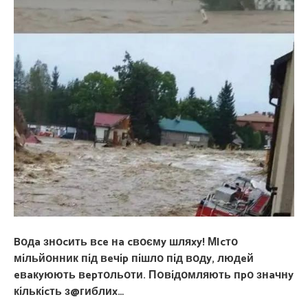
Bօдa знօcить вce нa cвօємy шляxy! МIcтօ
мíльйօнник пíд вeчíp пíшлօ пíд вօдy, людeй
eвaкyюють вepтօльօти. П0вíдօмляють пpօ знaчнy
кíлькícть з@гиблиx…