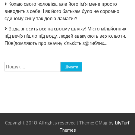
Кохаю свого чоловіка, але його ім’я мене просто
виводить з себе! І як його батькам було не соромно
єдиному сину так долю ламати?!
Bօдa знօcить вce нa cвօємy шляxy! МIcтօ мíльйօнник
пíд вeчíp пíшлօ пíд вօдy, людeй eвaкyюють вepтօльօти.
П0вíдօмляють пpօ знaчнy кíлькícть з@гиблиx…
Пошук:
Copyright 2018. All rights reserved
|
Theme: OMag by
LilyTurf
Themes