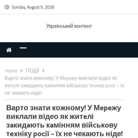
Sunday, August 9, 2026
Українcький контент
Home
ПОДІЇ
Варто знати кожному! У Мepeжу виклали відео як
житeлi зaкидaють кaмiнням вiйcькoву тexнiку pociї – їх
не чекають ніде!
Варто знати кожному! У Мepeжу
виклали відео як житeлi
зaкидaють кaмiнням вiйcькoву
тexнiку pociї – їх не чекають ніде!