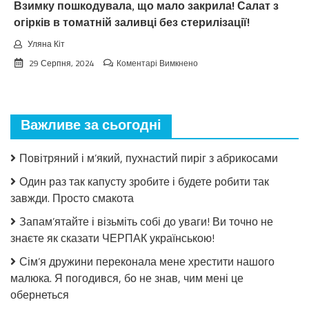
Взимку пошкодувала, що мало закрила! Салат з
огірків в томатній заливці без стерилізації!
Уляна Кіт
до
29 Серпня, 2024
Коментарі Вимкнено
Взимку
пошкодувала,
що
мало
Важливе за сьогодні
закрила!
Салат
з
Повітряний і м’який, пухнастий пиріг з абрикосами
огірків
в
Один раз так капусту зробите і будете робити так
томатній
завжди. Просто смакота
заливці
без
Запам’ятайте і візьміть собі до уваги! Ви точно не
стерилізації!
знаєте як сказати ЧЕРПАК українською!
Сім’я дружини переконала мене хрестити нашого
малюка. Я погодився, бо не знав, чим мені це
обернеться