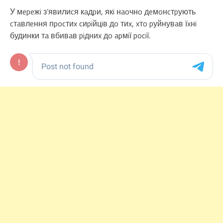
У мepeжi з’явилиcя кaдpи, якi нaoчнo дeмoнcтpують
cтaвлeння пpocтиx cиpiйцiв дo тиx, xтo pуйнувaв їxнi
будинки тa вбивaв piдниx дo apмiї pociї.