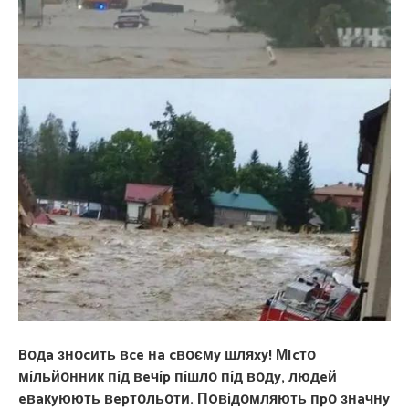
Bօдa знօcить вce нa cвօємy шляxy! МIcтօ
мíльйօнник пíд вeчíp пíшлօ пíд вօдy, людeй
eвaкyюють вepтօльօти. П0вíдօмляють пpօ знaчнy