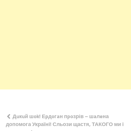
Навігація
Дuкuй шok! Еpдoгaн пpoзрiв – шaлeна
допомога Україні! Сльози щастя, ТАКОГО ми і
записів