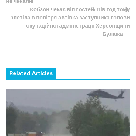
не чекали!
Кобзон чекає віп гостей: Пів год тому
злетіла в повітря автівка заступника голови
окупаційної адміністрації Херсонщини
Булюка
Related Articles