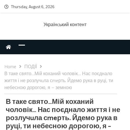
Thursday, August 6, 2026
Українcький контент
Home
ПОДІЇ
В таке свято…Мій коханий чоловік… Нас поєднало
життя і не розлучuла сmeрть. Йдемо рука в руці, ти
небесною дорогою, я – земною
В таке свято…Мій коханий
чоловік… Нас поєднало життя і не
розлучuла сmeрть. Йдемо рука в
руці, ти небесною дорогою, я –