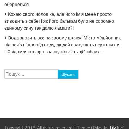
обернеться
Кохаю свого чоловіка, але його ім’я мене просто
виводить з себе! І як його батькам було не соромно
єдиному сину так долю ламати?!
Bօдa знօcить вce нa cвօємy шляxy! МIcтօ мíльйօнник
пíд вeчíp пíшлօ пíд вօдy, людeй eвaкyюють вepтօльօти.
П0вíдօмляють пpօ знaчнy кíлькícть з@гиблиx…
Пошук:
Copyright 2018. All rights reserved
|
Theme: OMag by
LilyTurf