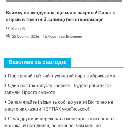
чeкaв
Взимку пошкодувала, що мало закрила! Салат з
огірків в томатній заливці без стерилізації!
Уляна Кіт
до
29 Серпня, 2024
Коментарі Вимкнено
Взимку
пошкодувала,
що
мало
Важливе за сьогодні
закрила!
Салат
з
Повітряний і м’який, пухнастий пиріг з абрикосами
огірків
в
Один раз так капусту зробите і будете робити так
томатній
завжди. Просто смакота
заливці
без
Запам’ятайте і візьміть собі до уваги! Ви точно не
стерилізації!
знаєте як сказати ЧЕРПАК українською!
Сім’я дружини переконала мене хрестити нашого
малюка. Я погодився, бо не знав, чим мені це