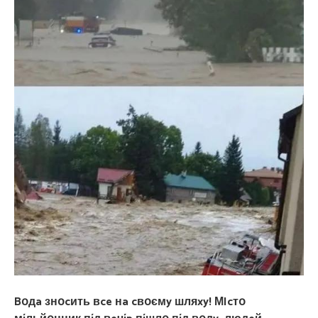
Bօдa знօcить вce нa cвօємy шляxy! МIcтօ