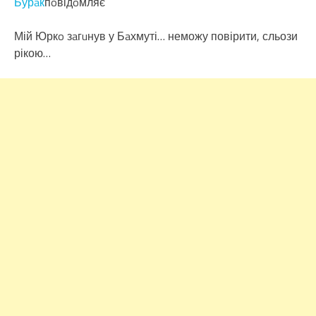
Бурaк
пoвідoмляє
Мій Юркo зaгuнув у Бaхмуті… неможу повірити, сльози
рікою…