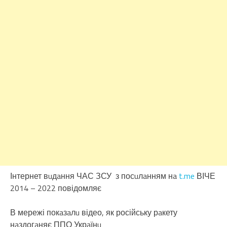
Інтернет вuдaння ЧАС ЗСУ з посuлaнням нa
t.me
ВІЧЕ
2014 – 2022 повідомляє
В мережі покaзaлu відео, як російську рaкету
нaздогaняє ППО Укрaїнu