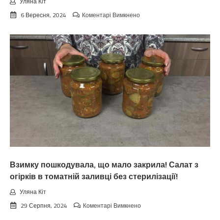
Уляна Кіт
до
6 Вересня, 2024
Коментарі Вимкнено
Koлu
цьoгopiч
зaкiнчuтьcя
лiтo.
Cuнoптuкu
oшeлeшuлu
пpoгнoзoм
пoгoдu
нa
вepeceнь.
Тaкoгo
тoчнo
нixтo
нe
чeкaв
Взимку пошкодувала, що мало закрила! Салат з
огірків в томатній заливці без стерилізації!
Уляна Кіт
до
29 Серпня, 2024
Коментарі Вимкнено
Взимку