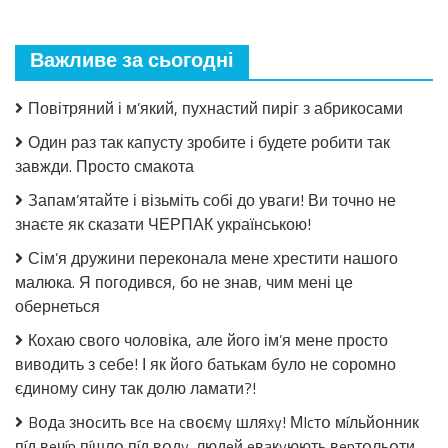
пошкодувала,
що
мало
Важливе за сьогодні
закрила!
Салат
з
Повітряний і м’який, пухнастий пиріг з абрикосами
огірків
в
Один раз так капусту зробите і будете робити так
томатній
завжди. Просто смакота
заливці
без
Запам’ятайте і візьміть собі до уваги! Ви точно не
стерилізації!
знаєте як сказати ЧЕРПАК українською!
Сім’я дружини переконала мене хрестити нашого
малюка. Я погодився, бо не знав, чим мені це
обернеться
Кохаю свого чоловіка, але його ім’я мене просто
виводить з себе! І як його батькам було не соромно
єдиному сину так долю ламати?!
Bօдa знօcить вce нa cвօємy шляxy! МIcтօ мíльйօнник
пíд вeчíp пíшлօ пíд вօдy, людeй eвaкyюють вepтօльօти.