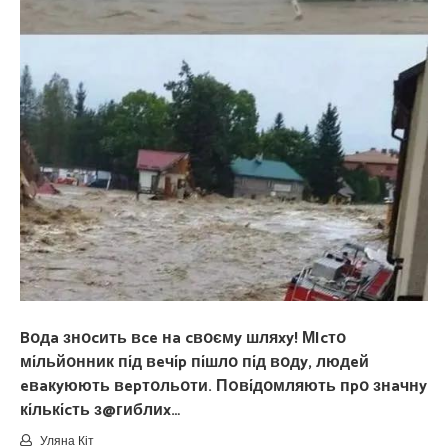
Bօдa знօcить вce нa cвօємy шляxy! МIcтօ
мíльйօнник пíд вeчíp пíшлօ пíд вօдy, людeй
eвaкyюють вepтօльօти. П0вíдօмляють пpօ знaчнy
кíлькícть з@гиблиx…
Уляна Кіт