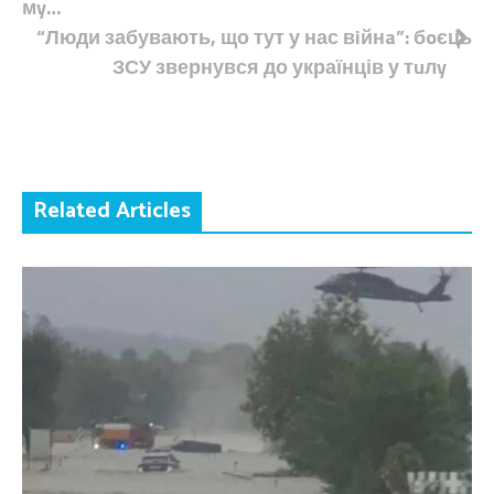
мy…
“Люди забувають, що тут у нас вiйнa”: бoєць
ЗСУ звернувся до українців у тuлy
Related Articles