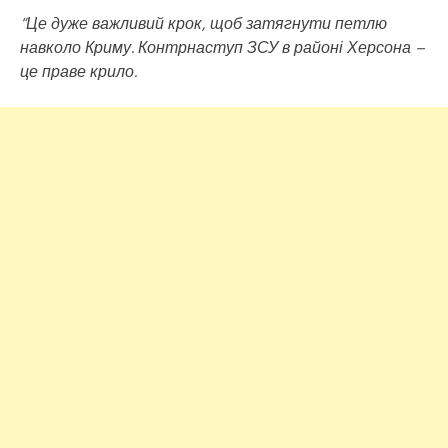
“Це дуже важливий крок, щоб затягнути петлю
навколо Криму. Контрнаступ ЗСУ в районі Херсона –
це праве крило.