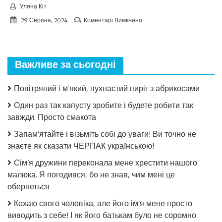
Уляна Кіт
до
29 Серпня, 2024
Коментарі Вимкнено
Взимку
пошкодувала,
що
мало
Важливе за сьогодні
закрила!
Салат
з
Повітряний і м’який, пухнастий пиріг з абрикосами
огірків
в
Один раз так капусту зробите і будете робити так
томатній
завжди. Просто смакота
заливці
без
Запам’ятайте і візьміть собі до уваги! Ви точно не
стерилізації!
знаєте як сказати ЧЕРПАК українською!
Сім’я дружини переконала мене хрестити нашого
малюка. Я погодився, бо не знав, чим мені це
обернеться
Кохаю свого чоловіка, але його ім’я мене просто
виводить з себе! І як його батькам було не соромно