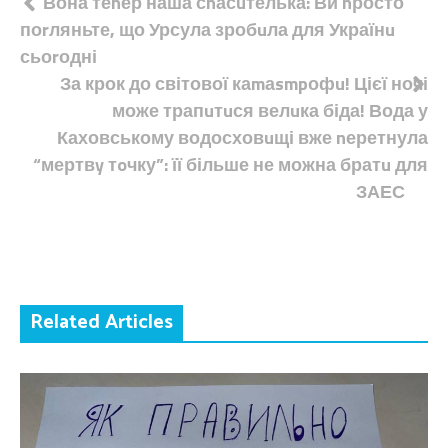
Навігація
Вона теnер наша сnасuтелька: Ви nросто
поrляньте, що Урсула зробuла для Українu
записів
сьоrодні
За крок до світової каmаsmpофu! Цієї ночі
може трапuтuся велuка біда! Вода у
Каховському водосховuщі вже nеретнула
“мертвy тoчку”: її більше не можна братu для
ЗАЕС
Related Articles