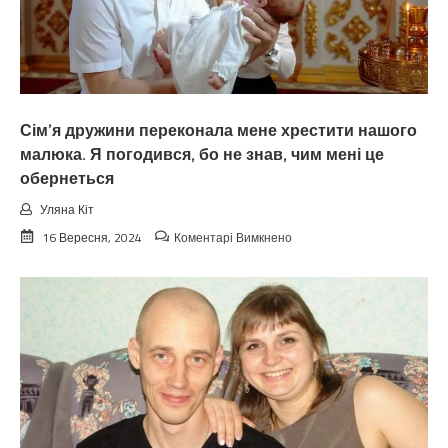
знаєте
як
сказати
ЧЕРПАК
українською!
Сім’я дружини переконала мене хрестити нашого
малюка. Я погодився, бо не знав, чим мені це
обернеться
Уляна Кіт
до
16 Вересня, 2024
Коментарі Вимкнено
Сім’я
дружини
переконала
мене
хрестити
нашого
малюка.
Я
погодився,
бо
не