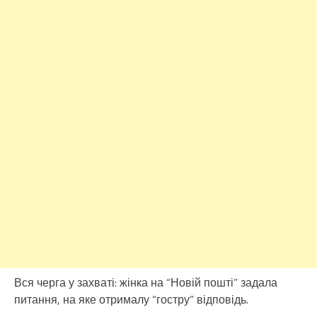
Вся черга у захваті: жінка на “Новій пошті” задала
питання, на яке отрималу “гостру” відповідь.