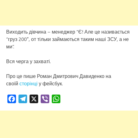
Виходить дівчина – менеджер “Є! Але це називається
“груз 200″, от тільки займаються таким наші ЗСУ, а не
ми”.
Вся черга у захваті.
Про це пише Роман Дмитрович Давиденко на
своїй
сторінці
у фейсбук.
Facebook
Telegram
X
Viber
WhatsApp