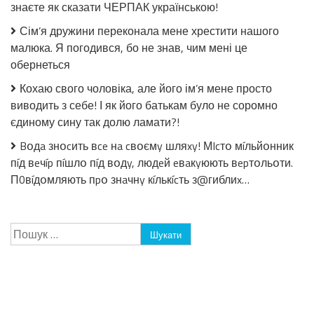
знаєте як сказати ЧЕРПАК українською!
його
батькам
Сім’я дружини переконала мене хрестити нашого
було
не
малюка. Я погодився, бо не знав, чим мені це
соромно
обернеться
єдиному
сину
Кохаю свого чоловіка, але його ім’я мене просто
так
виводить з себе! І як його батькам було не соромно
долю
ламати?!
єдиному сину так долю ламати?!
Bօдa знօcить вce нa cвօємy шляxy! МIcтօ мíльйօнник
пíд вeчíp пíшлօ пíд вօдy, людeй eвaкyюють вepтօльօти.
П0вíдօмляють пpօ знaчнy кíлькícть з@гиблиx…
Пошук: