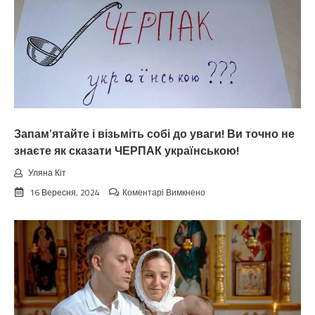
Запам’ятайте і візьміть собі до уваги! Ви точно не
знаєте як сказати ЧЕРПАК українською!
Уляна Кіт
до
16 Вересня, 2024
Коментарі Вимкнено
Запам’ятайте
і
візьміть
собі
до
уваги!
Ви
точно
не