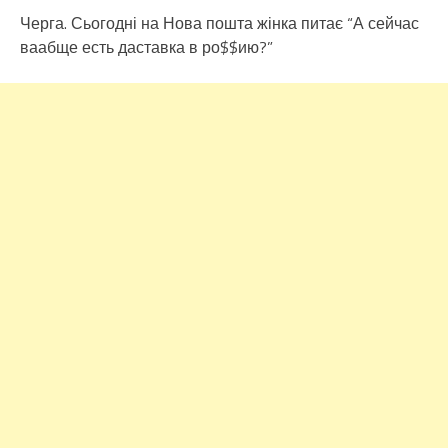
Черга. Сьогодні на Нова пошта жінка питає “А сейчас
ваабще есть даставка в ро$$ию?”