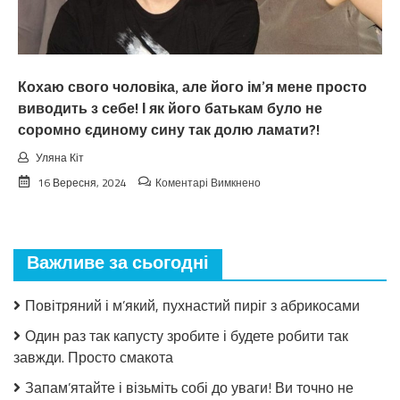
знав,
чим
мені
це
обернеться
Кохаю свого чоловіка, але його ім’я мене просто
виводить з себе! І як його батькам було не
соромно єдиному сину так долю ламати?!
Уляна Кіт
до
16 Вересня, 2024
Коментарі Вимкнено
Кохаю
свого
чоловіка,
але
Важливе за сьогодні
його
ім’я
мене
Повітряний і м’який, пухнастий пиріг з абрикосами
просто
виводить
Один раз так капусту зробите і будете робити так
з
завжди. Просто смакота
себе!
І
Запам’ятайте і візьміть собі до уваги! Ви точно не
як